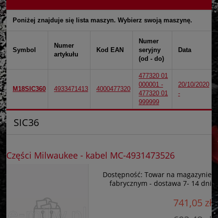
Poniżej znajduje się lista maszyn. Wybierz swoją maszynę.
Numer
Numer
Symbol
Kod EAN
seryjny
Data
artykułu
(od - do)
477320 01
000001 -
20/10/2020
M18SIC360
4933471413
4000477320
477320 01
-
999999
SIC36
Części Milwaukee - kabel MC-4931473526
Dostępność:
Towar na magazynie
fabrycznym - dostawa 7- 14 dni
741,05 zł