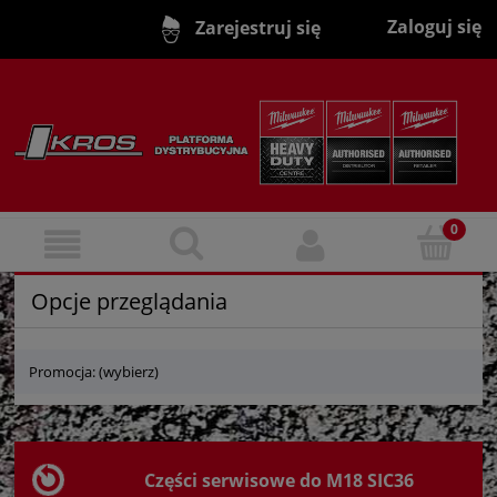
Zaloguj się
Zarejestruj się
Opcje przeglądania
Promocja: (wybierz)
Części serwisowe do M18 SIC36