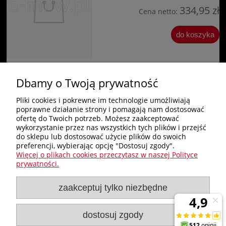
334,95 zł
Cena netto:
do koszyka
Dbamy o Twoją prywatność
«
1
2
3
4
»
Pliki cookies i pokrewne im technologie umożliwiają
poprawne działanie strony i pomagają nam dostosować
Zakupy
ofertę do Twoich potrzeb. Możesz zaakceptować
wykorzystanie przez nas wszystkich tych plików i przejść
do sklepu lub dostosować użycie plików do swoich
Pomoc
preferencji, wybierając opcję "Dostosuj zgody".
Więcej o plikach cookies przeczytasz w naszej Polityce
Nagłówek
prywatności.
zaakceptuj tylko niezbędne
Moje konto
Informacje
dostosuj zgody