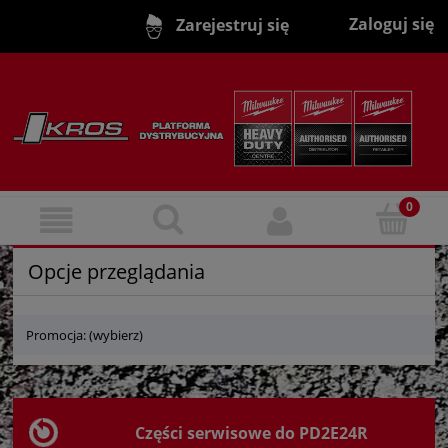
Zaloguj się
Zarejestruj się
Opcje przeglądania
Promocja: (wybierz)
Części serwisowe do PD2E24R