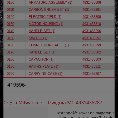
0100
ARMATURE ASSEMBLY (1)
4931435308
0110
CARBON BRUSH SET (1)
4931435291
0120
ELECTRIC FIELD (1)
4931435309
0130
MOTOR HOUSING (1)
4931435310
0140
HANDLE SET (1)
4931435296
0150
SWITCH (1)
4931435297
0160
CONNECTION CABLE (1)
4931435299
0170
HANDLE SET (1)
4931435302
0180
CAPACITOR (1)
4931435303
0190
RATING PLATE (1)
4931435311
0700
CARRYING CASE (1)
4931435307
419596-
Części Milwaukee - dźwignia MC-4931435287
Dostępność:
Towar na magazynie
fabrycznym - dostawa 7- 14 dni