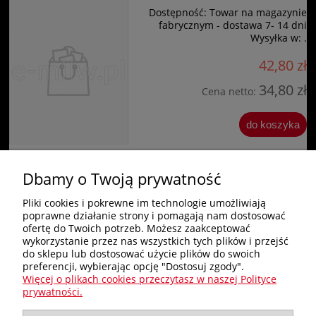
Dostępność:
Towar na magazynie
fabrycznym - dostawa 7- 14 dni
Wysyłka w:
.
42,80 zł
34,80 zł
Cena netto:
do koszyka
Dbamy o Twoją prywatność
«
1
2
3
»
Pliki cookies i pokrewne im technologie umożliwiają
poprawne działanie strony i pomagają nam dostosować
Zakupy
ofertę do Twoich potrzeb. Możesz zaakceptować
wykorzystanie przez nas wszystkich tych plików i przejść
do sklepu lub dostosować użycie plików do swoich
Pomoc
preferencji, wybierając opcję "Dostosuj zgody".
Więcej o plikach cookies przeczytasz w naszej Polityce
Nagłówek
prywatności.