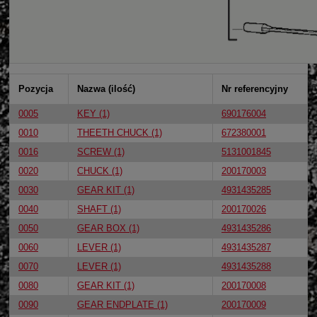
Pozycja
Nazwa (ilość)
Nr referencyjny
0005
KEY (1)
690176004
0010
THEETH CHUCK (1)
672380001
0016
SCREW (1)
5131001845
0020
CHUCK (1)
200170003
0030
GEAR KIT (1)
4931435285
0040
SHAFT (1)
200170026
0050
GEAR BOX (1)
4931435286
0060
LEVER (1)
4931435287
0070
LEVER (1)
4931435288
0080
GEAR KIT (1)
200170008
0090
GEAR ENDPLATE (1)
200170009