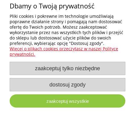
Dbamy o Twoją prywatność
Pliki cookies i pokrewne im technologie umożliwiają
poprawne działanie strony i pomagają nam dostosować
Zakupy
ofertę do Twoich potrzeb. Możesz zaakceptować
wykorzystanie przez nas wszystkich tych plików i przejść
do sklepu lub dostosować użycie plików do swoich
Pomoc
preferencji, wybierając opcję "Dostosuj zgody".
Więcej o plikach cookies przeczytasz w naszej Polityce
Nagłówek
prywatności.
zaakceptuj tylko niezbędne
Moje konto
Informacje
dostosuj zgody
zaakceptuj wszystkie
e-milw.pl
- Platforma Dystrybucyjna Narzędzi i Akcesoriów
Milwaukee
pokaż pełną wersję strony
Sklep internetowy Shoper Premium