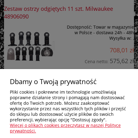
Zestaw ostrzy odgiętych 11 szt. Milwaukee
48906090
Dostępność:
Towar w magazynie
w Polsce - dostawa 24h - 48h
Wysyłka w:
.
708,01 zł
575,62 zł
Cena netto:
do koszyka
Dbamy o Twoją prywatność
Pliki cookies i pokrewne im technologie umożliwiają
poprawne działanie strony i pomagają nam dostosować
Zakupy
ofertę do Twoich potrzeb. Możesz zaakceptować
wykorzystanie przez nas wszystkich tych plików i przejść
do sklepu lub dostosować użycie plików do swoich
Pomoc
preferencji, wybierając opcję "Dostosuj zgody".
Więcej o plikach cookies przeczytasz w naszej Polityce
Nagłówek
prywatności.