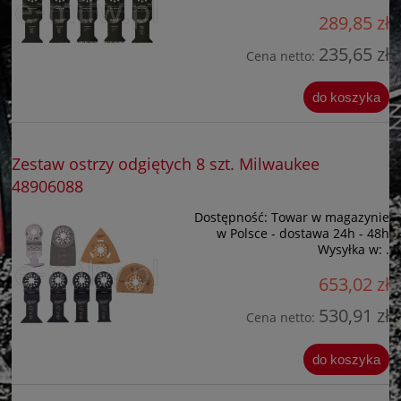
289,85 zł
235,65 zł
Cena netto:
do koszyka
Zestaw ostrzy odgiętych 8 szt. Milwaukee
48906088
Dostępność:
Towar w magazynie
w Polsce - dostawa 24h - 48h
Wysyłka w:
.
653,02 zł
530,91 zł
Cena netto:
do koszyka