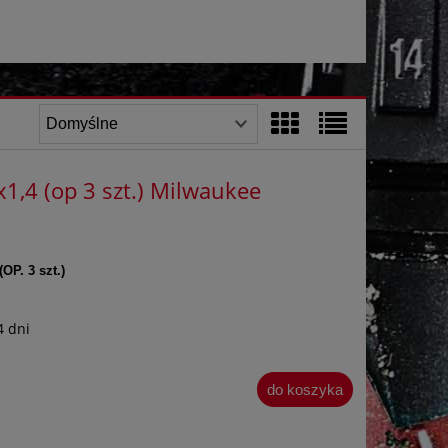
1,4 (op 3 szt.) Milwaukee
(OP. 3 szt.)
4 dni
do koszyka