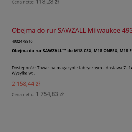
118,28 zł
Cena netto:
Obejma do rur SAWZALL Milwaukee 49
4932478816
Obejma do rur SAWZALL™ do M18 CSX, M18 ONESX, M18 FS
Dostępność:
Towar na magazynie fabrycznym - dostawa 7- 1
Wysyłka w:
.
2 158,44 zł
1 754,83 zł
Cena netto: