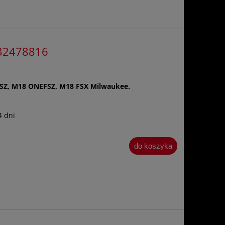
32478816
Z, M18 ONEFSZ, M18 FSX Milwaukee.
4 dni
do koszyka