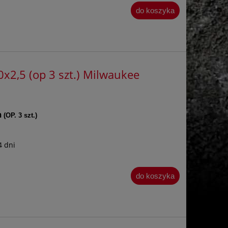
do koszyka
x2,5 (op 3 szt.) Milwaukee
m
(OP. 3 szt.)
4 dni
do koszyka