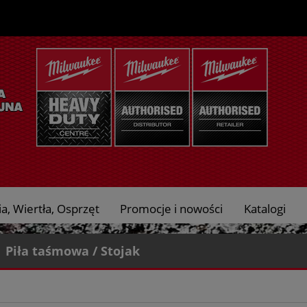
a, Wiertła, Osprzęt
Promocje i nowości
Katalogi
Piła taśmowa / Stojak