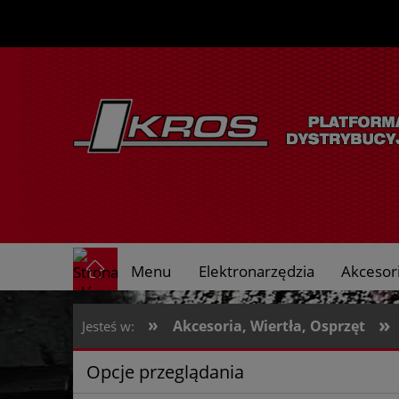
Menu
Elektronarzędzia
Akcesori
O nas
»
»
Akcesoria, Wiertła, Osprzęt
Jesteś w:
Opcje przeglądania