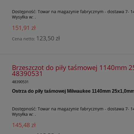
Dostępność:
Towar na magazynie fabrycznym - dostawa 7- 1
Wysyłka w:
.
151,91 zł
123,50 zł
Cena netto:
Brzeszczot do piły taśmowej 1140mm 25
48390531
48390531
Ostrza do piły taśmowej Milwaukee 1140mm 25x1,0m
Dostępność:
Towar na magazynie fabrycznym - dostawa 7- 1
Wysyłka w:
.
145,48 zł