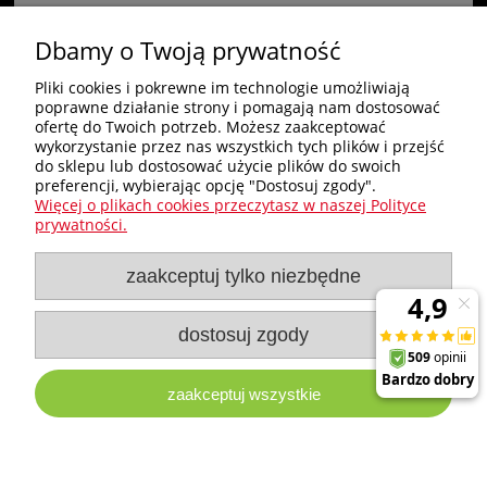
Dbamy o Twoją prywatność
«
1
2
3
»
Pliki cookies i pokrewne im technologie umożliwiają
poprawne działanie strony i pomagają nam dostosować
Zakupy
ofertę do Twoich potrzeb. Możesz zaakceptować
wykorzystanie przez nas wszystkich tych plików i przejść
do sklepu lub dostosować użycie plików do swoich
Pomoc
preferencji, wybierając opcję "Dostosuj zgody".
Więcej o plikach cookies przeczytasz w naszej Polityce
Nagłówek
prywatności.
zaakceptuj tylko niezbędne
Moje konto
Informacje
dostosuj zgody
zaakceptuj wszystkie
e-milw.pl
- Platforma Dystrybucyjna Narzędzi i Akcesoriów
Milwaukee
pokaż pełną wersję strony