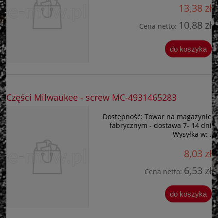
13,38 zł
10,88 zł
Cena netto:
do koszyka
Części Milwaukee - screw MC-4931465283
Dostępność:
Towar na magazynie
fabrycznym - dostawa 7- 14 dni
Wysyłka w:
.
8,03 zł
6,53 zł
Cena netto:
do koszyka