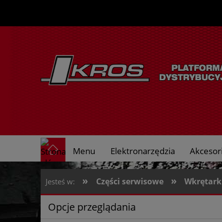
Menu
Elektronarzędzia
Akcesori
O nas
»
»
Części serwisowe
Wkrętarki
Jesteś w:
Opcje przeglądania