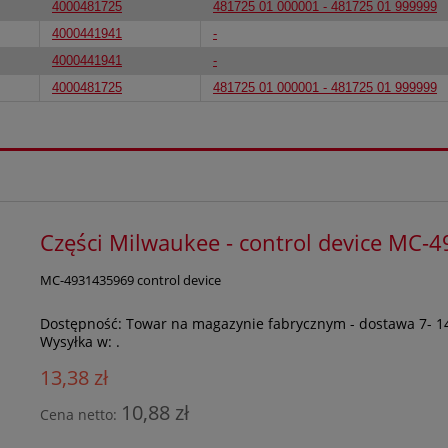
4000481725
481725 01 000001 - 481725 01 999999
4000441941
-
4000441941
-
4000481725
481725 01 000001 - 481725 01 999999
Części Milwaukee - control device MC
MC-4931435969 control device
Dostępność:
Towar na magazynie fabrycznym - dostawa 7- 1
Wysyłka w:
.
13,38 zł
10,88 zł
Cena netto: