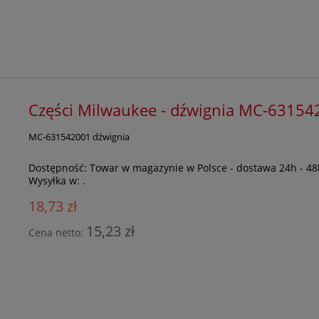
Części Milwaukee - dźwignia MC-63154
MC-631542001 dźwignia
Dostępność:
Towar w magazynie w Polsce - dostawa 24h - 48
Wysyłka w:
.
18,73 zł
15,23 zł
Cena netto: