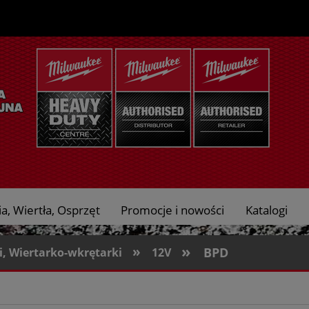
a, Wiertła, Osprzęt
Promocje i nowości
Katalogi
»
»
BPD
, Wiertarko-wkrętarki
12V