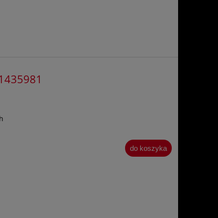
31435981
h
do koszyka