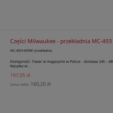
Części Milwaukee - przekładnia MC-49
MC-4931435981 przekładnia
Dostępność:
Towar w magazynie w Polsce - dostawa 24h - 48
Wysyłka w:
.
197,05 zł
160,20 zł
Cena netto: