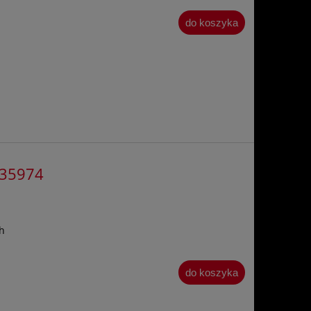
do koszyka
435974
h
do koszyka