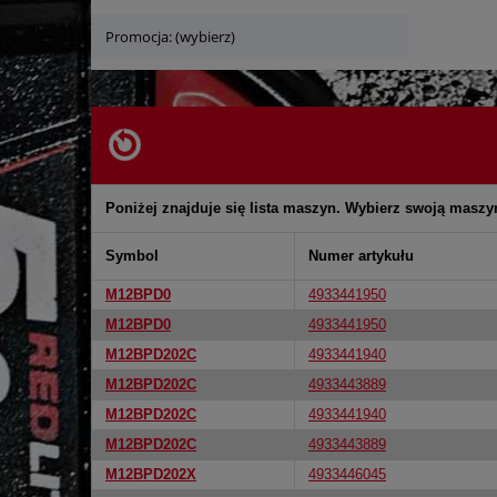
Promocja: (wybierz)
Poniżej znajduje się lista maszyn. Wybierz swoją maszy
Symbol
Numer artykułu
M12BPD0
4933441950
M12BPD0
4933441950
M12BPD202C
4933441940
M12BPD202C
4933443889
M12BPD202C
4933441940
M12BPD202C
4933443889
M12BPD202X
4933446045