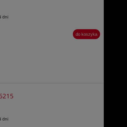
4 dni
do koszyka
36215
4 dni