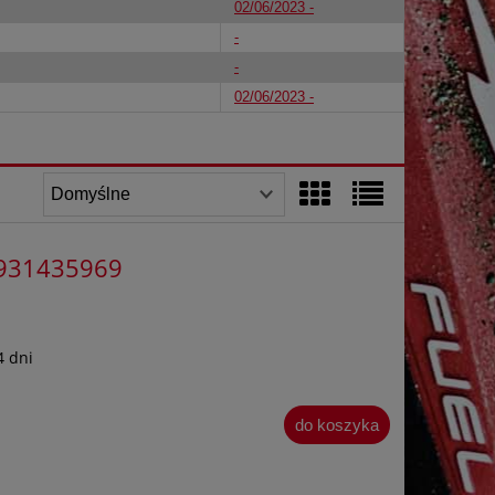
02/06/2023 -
-
-
02/06/2023 -
-4931435969
4 dni
do koszyka