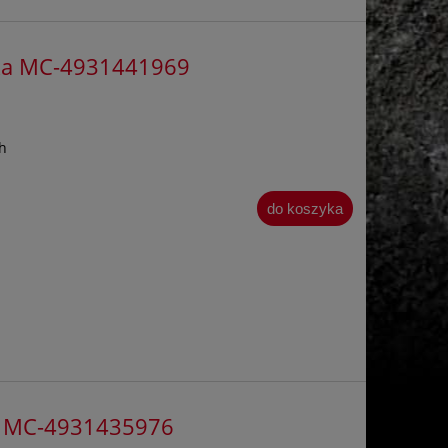
nika MC-4931441969
h
do koszyka
ka MC-4931435976