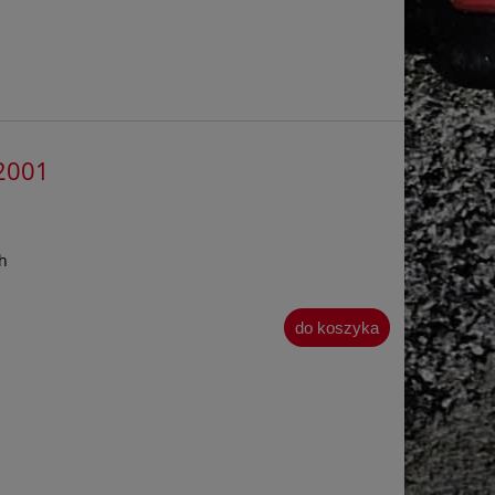
2001
h
do koszyka