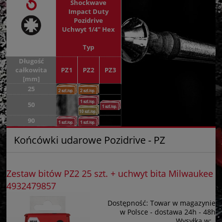
Shockwave
Impact Duty
Pozidrive
Uchwyt 1/4" Hex
Typ
Długość
całkowita
PZ1
PZ2
PZ3
[mm]
25
50
90
Końcówki udarowe Pozidrive - PZ
Zestaw bitów PZ2 25 szt. + uchwyt bita Milwaukee
4932479857
Dostępność:
Towar w magazynie
w Polsce - dostawa 24h - 48h
Wysyłka w:
.