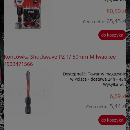
80,50 zł
65,45 zł
Cena netto:
do koszyka
Końcówka Shockwave PZ 1/ 50mm Milwaukee
4932471566
Dostępność:
Towar w magazynie
w Polsce - dostawa 24h - 48h
Wysyłka w:
.
6,69 zł
5,44 zł
Cena netto:
do koszyka