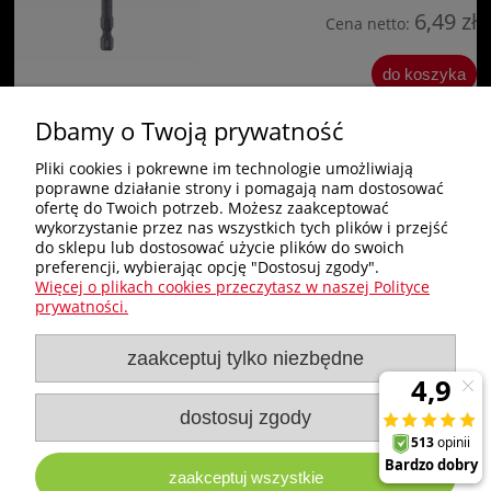
6,49 zł
Cena netto:
do koszyka
Dbamy o Twoją prywatność
«
1
2
»
Pliki cookies i pokrewne im technologie umożliwiają
poprawne działanie strony i pomagają nam dostosować
Zakupy
ofertę do Twoich potrzeb. Możesz zaakceptować
wykorzystanie przez nas wszystkich tych plików i przejść
do sklepu lub dostosować użycie plików do swoich
Pomoc
preferencji, wybierając opcję "Dostosuj zgody".
Więcej o plikach cookies przeczytasz w naszej Polityce
Nagłówek
prywatności.
zaakceptuj tylko niezbędne
Moje konto
Informacje
dostosuj zgody
zaakceptuj wszystkie
e-milw.pl
- Platforma Dystrybucyjna Narzędzi i Akcesoriów