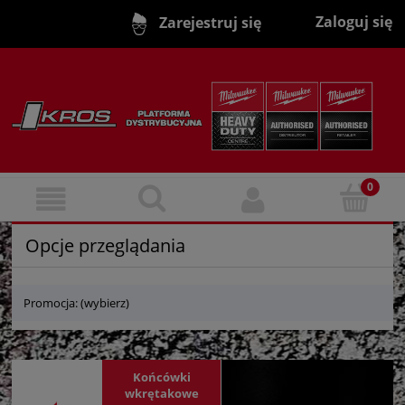
Zaloguj się
Zarejestruj się
Opcje przeglądania
Promocja: (wybierz)
Końcówki
wkrętakowe