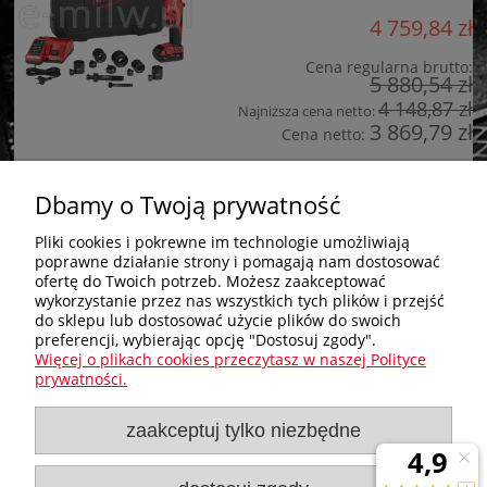
4 759,84 zł
Cena regularna brutto:
5 880,54 zł
4 148,87 zł
Najniższa cena netto:
3 869,79 zł
Cena netto:
do koszyka
Dbamy o Twoją prywatność
Pliki cookies i pokrewne im technologie umożliwiają
poprawne działanie strony i pomagają nam dostosować
Zakupy
ofertę do Twoich potrzeb. Możesz zaakceptować
wykorzystanie przez nas wszystkich tych plików i przejść
do sklepu lub dostosować użycie plików do swoich
Pomoc
preferencji, wybierając opcję "Dostosuj zgody".
Więcej o plikach cookies przeczytasz w naszej Polityce
Nagłówek
prywatności.
zaakceptuj tylko niezbędne
Moje konto