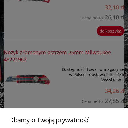
32,10 zł
26,10 zł
Cena netto:
do koszyka
Nożyk z łamanym ostrzem 25mm Milwaukee
48221962
Dostępność:
Towar w magazynie
w Polsce - dostawa 24h - 48h
Wysyłka w:
.
34,26 zł
27,85 zł
Cena netto:
do koszyka
Dbamy o Twoją prywatność