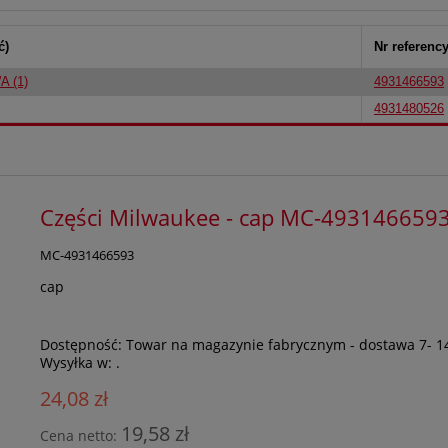
ć)
Nr referenc
 (1)
4931466593
4931480526
Części Milwaukee - cap MC-493146659
MC-4931466593
cap
Dostępność:
Towar na magazynie fabrycznym - dostawa 7- 1
Wysyłka w:
.
24,08 zł
19,58 zł
Cena netto: