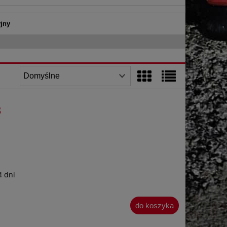
yjny
3
4 dni
do koszyka