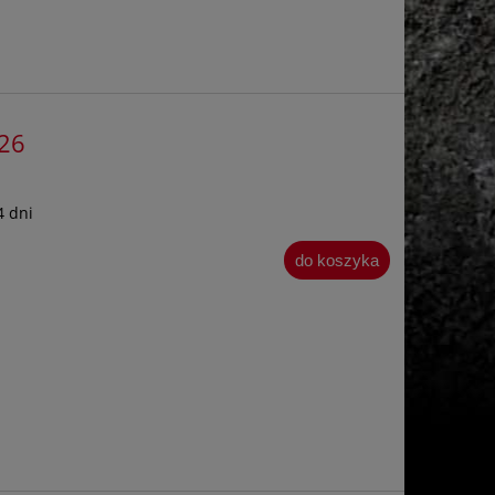
526
4 dni
do koszyka