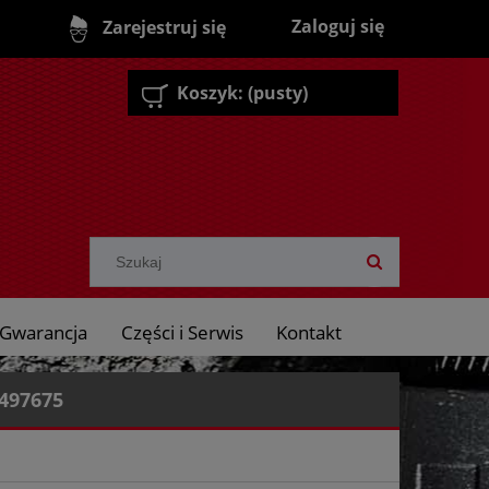
Zaloguj się
Zarejestruj się
Koszyk:
(pusty)
Gwarancja
Części i Serwis
Kontakt
497675