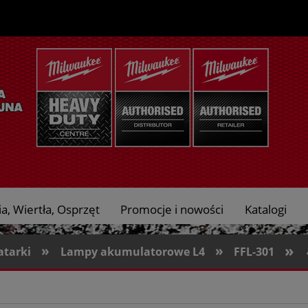
a, Wiertła, Osprzęt
Promocje i nowości
Katalogi
»
»
»
atarki
Lampy akumulatorowe L4
FFL-301