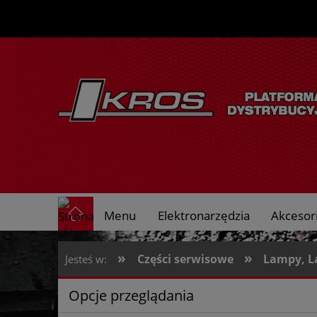
Menu
Elektronarzędzia
Akcesori
O nas
»
»
Części serwisowe
Lampy, L
Jesteś w:
Opcje przeglądania