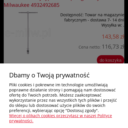
Milwaukee 4932492685
Dostępność:
Towar na magazynie
fabrycznym - dostawa 7- 14 dni
Wysyłka w:
.
143,58 zł
116,73 zł
Cena netto:
do koszyka
Dbamy o Twoją prywatność
«
1
2
»
Pliki cookies i pokrewne im technologie umożliwiają
poprawne działanie strony i pomagają nam dostosować
Zakupy
ofertę do Twoich potrzeb. Możesz zaakceptować
wykorzystanie przez nas wszystkich tych plików i przejść
do sklepu lub dostosować użycie plików do swoich
Pomoc
preferencji, wybierając opcję "Dostosuj zgody".
Więcej o plikach cookies przeczytasz w naszej Polityce
Nagłówek
prywatności.