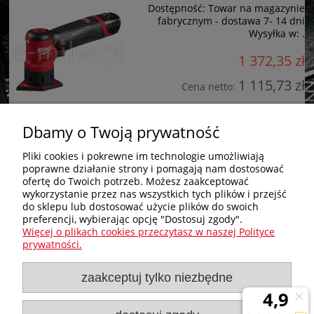
Dostępność:
Towar na magazynie
fabrycznym - dostawa 7- 14 dni
Wysyłka w:
.
1 372,35 zł
1 115,73 zł
Cena netto:
do koszyka
Dbamy o Twoją prywatność
Pliki cookies i pokrewne im technologie umożliwiają
poprawne działanie strony i pomagają nam dostosować
Zakupy
ofertę do Twoich potrzeb. Możesz zaakceptować
wykorzystanie przez nas wszystkich tych plików i przejść
do sklepu lub dostosować użycie plików do swoich
Pomoc
preferencji, wybierając opcję "Dostosuj zgody".
Więcej o plikach cookies przeczytasz w naszej Polityce
Nagłówek
prywatności.
zaakceptuj tylko niezbędne
Moje konto