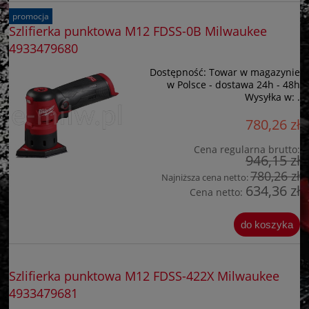
promocja
Szlifierka punktowa M12 FDSS-0B Milwaukee
4933479680
Dostępność:
Towar w magazynie
w Polsce - dostawa 24h - 48h
Wysyłka w:
.
780,26 zł
Cena regularna brutto:
946,15 zł
780,26 zł
Najniższa cena netto:
634,36 zł
Cena netto:
do koszyka
Szlifierka punktowa M12 FDSS-422X Milwaukee
4933479681