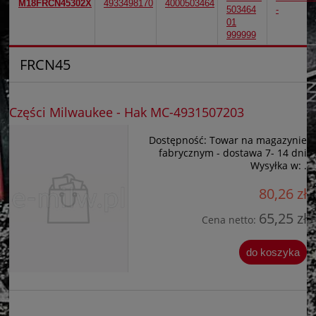
M18FRCN45302X
4933498170
4000503464
503464
-
01
999999
FRCN45
Części Milwaukee - Hak MC-4931507203
Dostępność:
Towar na magazynie
fabrycznym - dostawa 7- 14 dni
Wysyłka w:
.
80,26 zł
65,25 zł
Cena netto:
do koszyka