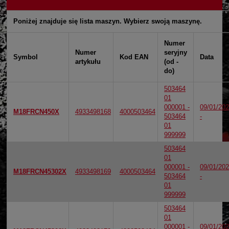
Poniżej znajduje się lista maszyn. Wybierz swoją maszynę.
Numer
Numer
seryjny
Symbol
Kod EAN
Data
artykułu
(od -
do)
503464
01
000001 -
09/01/20
M18FRCN450X
4933498168
4000503464
503464
-
01
999999
503464
01
000001 -
09/01/20
M18FRCN45302X
4933498169
4000503464
503464
-
01
999999
503464
01
000001 -
09/01/20