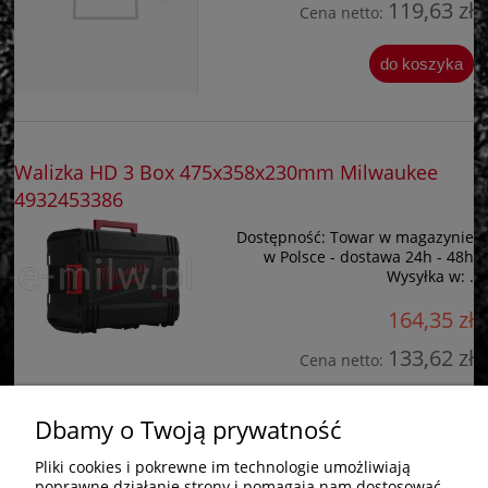
119,63 zł
Cena netto:
do koszyka
Walizka HD 3 Box 475x358x230mm Milwaukee
4932453386
Dostępność:
Towar w magazynie
w Polsce - dostawa 24h - 48h
Wysyłka w:
.
164,35 zł
133,62 zł
Cena netto:
do koszyka
Dbamy o Twoją prywatność
Pliki cookies i pokrewne im technologie umożliwiają
poprawne działanie strony i pomagają nam dostosować