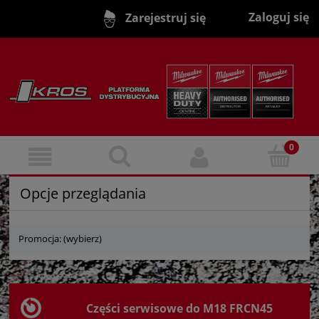
Zaloguj się
Zarejestruj się
Opcje przeglądania
Promocja: (wybierz)
Części serwisowe do M18 FRCN45