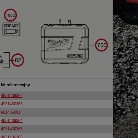
Nr referencyjny
4931436362
4931436363
681486001
4931436364
4931436365
4931436366