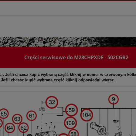
Części serwisowe do M28CHPXDE - 502CGB2
ci. Jeśli chcesz kupić wybraną część kliknij w numer w czerwonym kółk
. Jeśli chcesz kupić wybraną część kliknij odpowiedni wiersz.