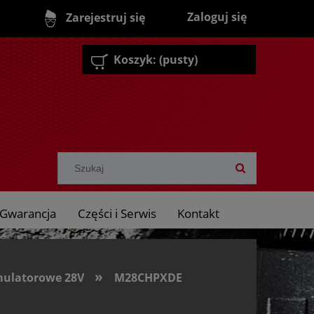
Zaloguj się
Zarejestruj się
Koszyk:
(pusty)
Gwarancja
Części i Serwis
Kontakt
»
ulatorowe 28V
M28CHPXDE