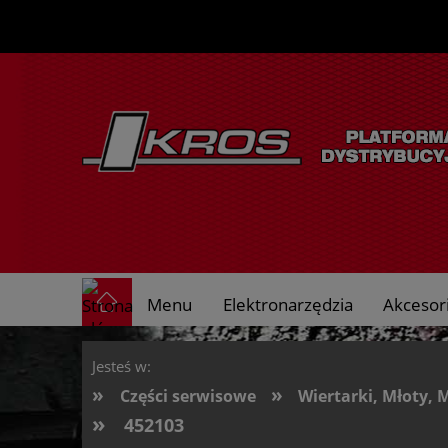
Menu
Elektronarzędzia
Akcesori
O nas
Jesteś w:
»
»
Części serwisowe
Wiertarki, Młoty, 
»
452103