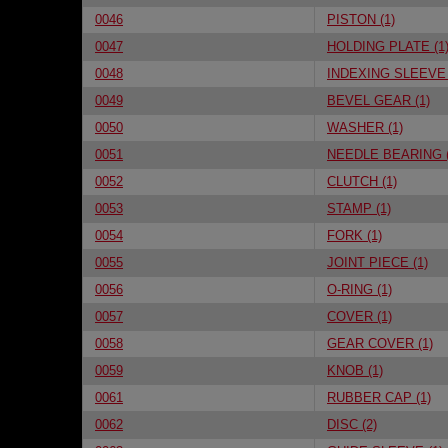
0046
PISTON (1)
0047
HOLDING PLATE (1
0048
INDEXING SLEEVE 
0049
BEVEL GEAR (1)
0050
WASHER (1)
0051
NEEDLE BEARING (
0052
CLUTCH (1)
0053
STAMP (1)
0054
FORK (1)
0055
JOINT PIECE (1)
0056
O-RING (1)
0057
COVER (1)
0058
GEAR COVER (1)
0059
KNOB (1)
0061
RUBBER CAP (1)
0062
DISC (2)