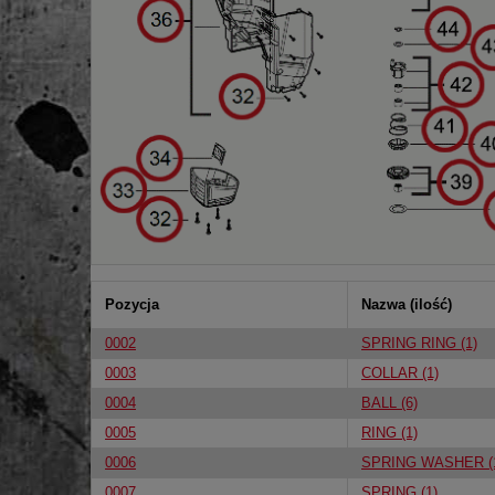
Pozycja
Nazwa (ilość)
0002
SPRING RING (1)
0003
COLLAR (1)
0004
BALL (6)
0005
RING (1)
0006
SPRING WASHER (
0007
SPRING (1)