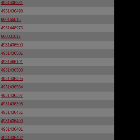
4931436381
4931436498
660165015
4931448976
660031017
4931436500
4931436501
4931466191
4931436503
4931436395
4931436504
4931436397
4931436398
4931436451
4931436400
4931436401
4931436402