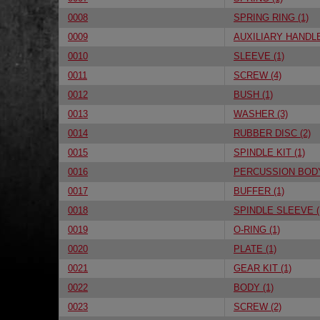
0008
SPRING RING (1)
0009
AUXILIARY HANDLE
0010
SLEEVE (1)
0011
SCREW (4)
0012
BUSH (1)
0013
WASHER (3)
0014
RUBBER DISC (2)
0015
SPINDLE KIT (1)
0016
PERCUSSION BODY
0017
BUFFER (1)
0018
SPINDLE SLEEVE (
0019
O-RING (1)
0020
PLATE (1)
0021
GEAR KIT (1)
0022
BODY (1)
0023
SCREW (2)