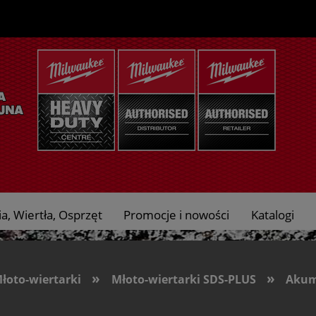
a, Wiertła, Osprzęt
Promocje i nowości
Katalogi
»
»
Młoto-wiertarki
Młoto-wiertarki SDS-PLUS
Akum