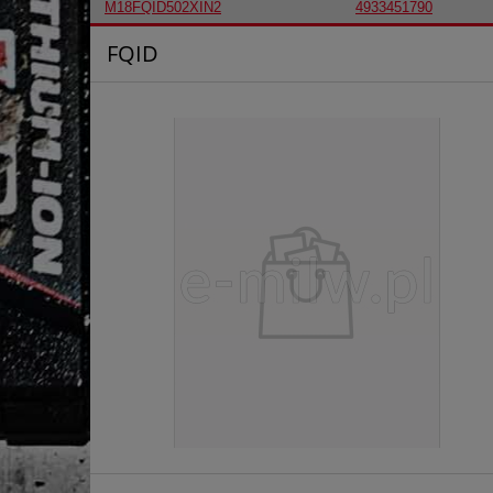
M18FQID502XIN2
4933451790
FQID