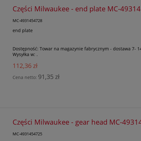
Części Milwaukee - end plate MC-4931
MC-4931454728
end plate
Dostępność:
Towar na magazynie fabrycznym - dostawa 7- 1
Wysyłka w:
.
112,36 zł
91,35 zł
Cena netto:
Części Milwaukee - gear head MC-493
MC-4931454725