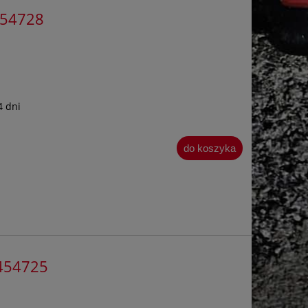
454728
4 dni
do koszyka
1454725