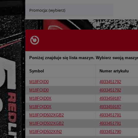
Promocja: (wybierz)
Poniżej znajduje się lista maszyn. Wybierz swoją maszy
Symbol
Numer artykułu
M18FQID0
4933451792
M18FQID0
4933451792
M18FQID0X
4933459187
M18FQID0X
4933459187
M18FQID502XGB2
4933451791
M18FQID502XGB2
4933451791
M18FQID502XIN2
4933451790