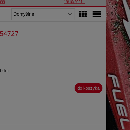
999
19/10/2021 -
454727
4 dni
do koszyka