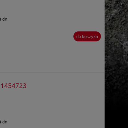
4 dni
do koszyka
931454723
4 dni