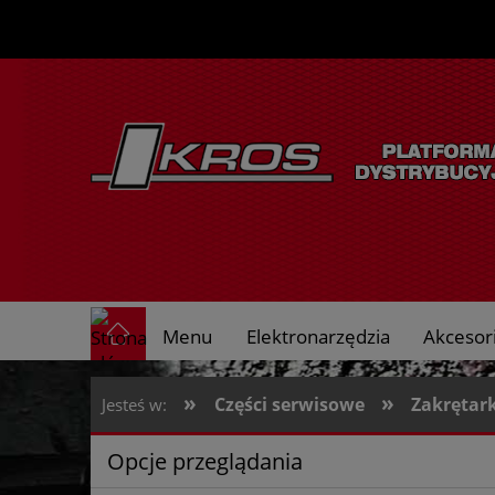
Menu
Elektronarzędzia
Akcesori
O nas
»
»
Części serwisowe
Zakrętar
Jesteś w:
Opcje przeglądania