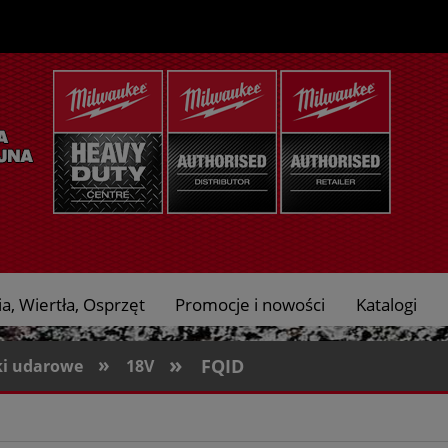
a, Wiertła, Osprzęt
Promocje i nowości
Katalogi
»
»
FQID
ki udarowe
18V