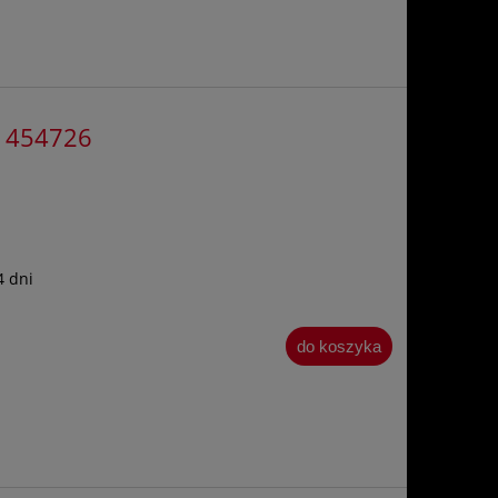
31454726
4 dni
do koszyka