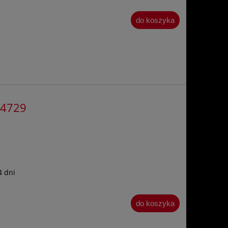
do koszyka
54729
4 dni
do koszyka