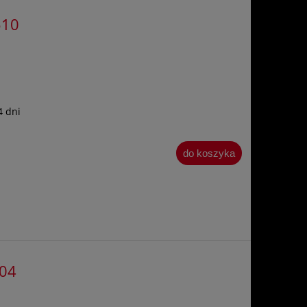
510
4 dni
do koszyka
304