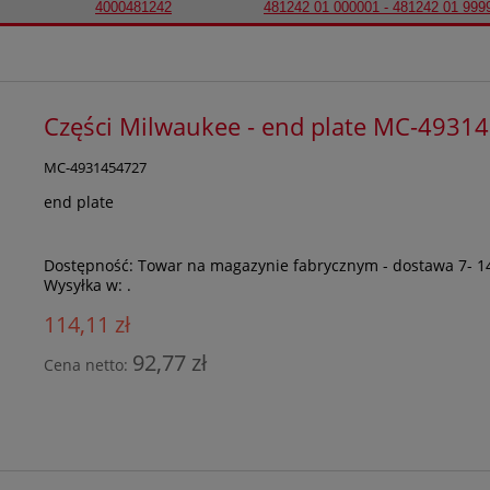
4000481242
481242 01 000001 - 481242 01 999
Części Milwaukee - end plate MC-4931
MC-4931454727
end plate
Dostępność:
Towar na magazynie fabrycznym - dostawa 7- 1
Wysyłka w:
.
114,11 zł
92,77 zł
Cena netto: