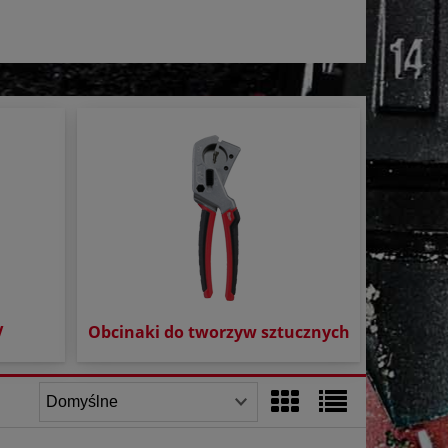
V
Obcinaki do tworzyw sztucznych