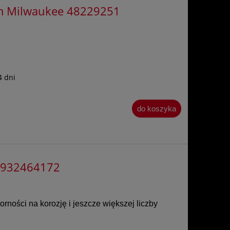
mm Milwaukee 48229251
4 dni
do koszyka
4932464172
rności na korozję i jeszcze większej liczby