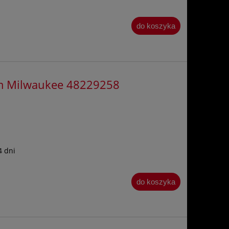
do koszyka
mm Milwaukee 48229258
4 dni
do koszyka