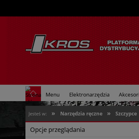
Menu
Elektronarzędzia
Akcesori
O nas
»
»
Narzędzia ręczne
Szczypce
Jesteś w:
Opcje przeglądania