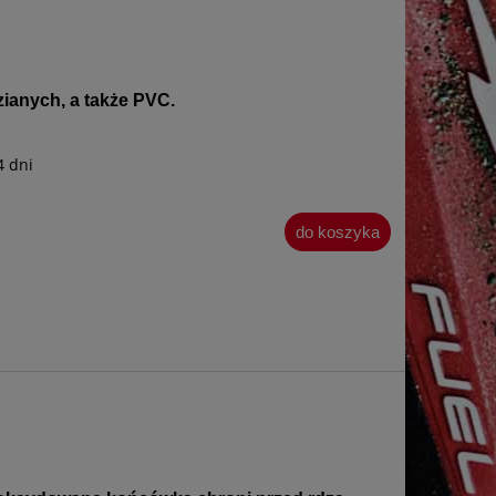
zianych, a także PVC.
4 dni
do koszyka