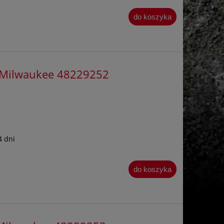
do koszyka
 Milwaukee 48229252
4 dni
do koszyka