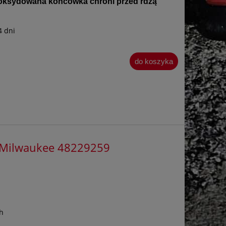
: oksydowana końcówka chroni przed rdzą
4 dni
do koszyka
 Milwaukee 48229259
h