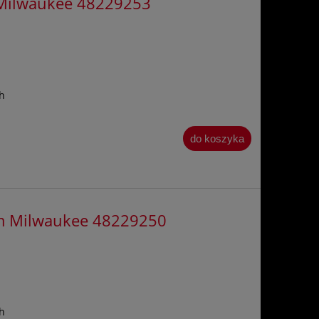
 Milwaukee 48229253
h
do koszyka
mm Milwaukee 48229250
h