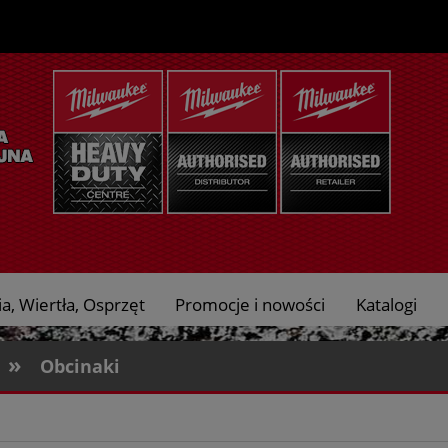
a, Wiertła, Osprzęt
Promocje i nowości
Katalogi
»
Obcinaki