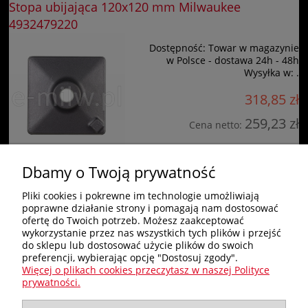
Stopa ubijająca 120x120 mm Milwaukee
4932479220
Dostępność:
Towar w magazynie
w Polsce - dostawa 24h - 48h
Wysyłka w:
.
318,85 zł
259,23 zł
Cena netto:
do koszyka
Dbamy o Twoją prywatność
Pliki cookies i pokrewne im technologie umożliwiają
poprawne działanie strony i pomagają nam dostosować
Zakupy
ofertę do Twoich potrzeb. Możesz zaakceptować
wykorzystanie przez nas wszystkich tych plików i przejść
do sklepu lub dostosować użycie plików do swoich
Pomoc
preferencji, wybierając opcję "Dostosuj zgody".
Więcej o plikach cookies przeczytasz w naszej Polityce
Nagłówek
prywatności.