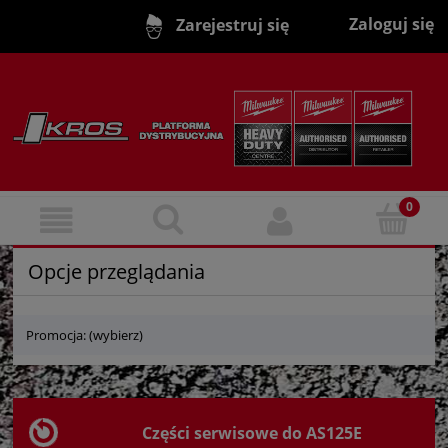
Zaloguj się
Zarejestruj się
Opcje przeglądania
Promocja: (wybierz)
Części serwisowe do AS125E