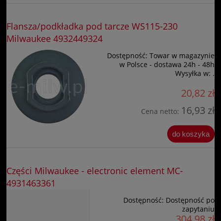
Flansza/podkładka pod tarcze WS115-230
Milwaukee 4932449324
Dostępność:
Towar w magazynie
w Polsce - dostawa 24h - 48h
Wysyłka w:
.
20,82 zł
16,93 zł
Cena netto:
do koszyka
Części Milwaukee - electronic element MC-
4931463361
Dostępność:
Dostępność po
zapytaniu
304,98 zł