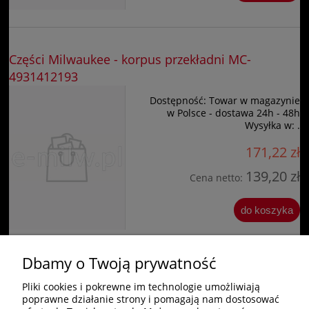
Części Milwaukee - korpus przekładni MC-
4931412193
Dostępność:
Towar w magazynie
w Polsce - dostawa 24h - 48h
Wysyłka w:
.
171,22 zł
139,20 zł
Cena netto:
do koszyka
Dbamy o Twoją prywatność
«
1
2
3
4
5
»
Pliki cookies i pokrewne im technologie umożliwiają
poprawne działanie strony i pomagają nam dostosować
Zakupy