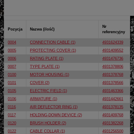
Nr
Pozycja
Nazwa (ilość)
referencyjny
0004
CONNECTION CABLE (1)
4931624339
0005
PROTECTING COVER (1)
4931409552
0006
RATING PLATE (1)
4931476736
0007
TYPE PLATE (1)
4931378806
0100
MOTOR HOUSING (1)
4931378768
0101
COVER (2)
4931378566
0105
ELECTRIC FIELD (1)
4931463366
0106
ARMATURE (1)
4931442661
0116
AIR DEFLECTOR RING (1)
4931378135
0117
HOLDING-DOWN DEVICE (2)
4931409768
0120
BRUSH HOLDER (2)
4931382268
0122
CABLE COLLAR (1)
4931256500