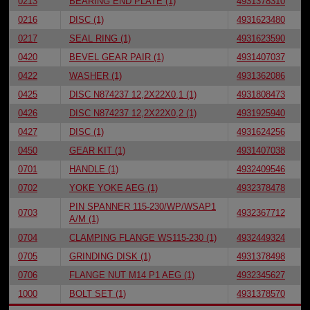
0213
BEARING END PLATE (1)
4931378310
0216
DISC (1)
4931623480
0217
SEAL RING (1)
4931623590
0420
BEVEL GEAR PAIR (1)
4931407037
0422
WASHER (1)
4931362086
0425
DISC N874237 12,2X22X0,1 (1)
4931808473
0426
DISC N874237 12,2X22X0,2 (1)
4931925940
0427
DISC (1)
4931624256
0450
GEAR KIT (1)
4931407038
0701
HANDLE (1)
4932409546
0702
YOKE YOKE AEG (1)
4932378478
PIN SPANNER 115-230/WP/WSAP1
0703
4932367712
A/M (1)
0704
CLAMPING FLANGE WS115-230 (1)
4932449324
0705
GRINDING DISK (1)
4931378498
0706
FLANGE NUT M14 P1 AEG (1)
4932345627
1000
BOLT SET (1)
4931378570