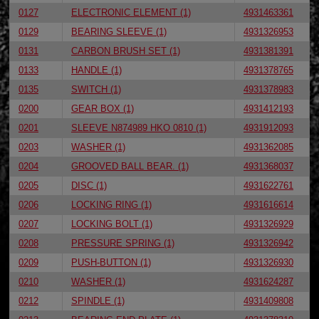
0127
ELECTRONIC ELEMENT (1)
4931463361
0129
BEARING SLEEVE (1)
4931326953
0131
CARBON BRUSH SET (1)
4931381391
0133
HANDLE (1)
4931378765
0135
SWITCH (1)
4931378983
0200
GEAR BOX (1)
4931412193
0201
SLEEVE N874989 HKO 0810 (1)
4931912093
0203
WASHER (1)
4931362085
0204
GROOVED BALL BEAR. (1)
4931368037
0205
DISC (1)
4931622761
0206
LOCKING RING (1)
4931616614
0207
LOCKING BOLT (1)
4931326929
0208
PRESSURE SPRING (1)
4931326942
0209
PUSH-BUTTON (1)
4931326930
0210
WASHER (1)
4931624287
0212
SPINDLE (1)
4931409808