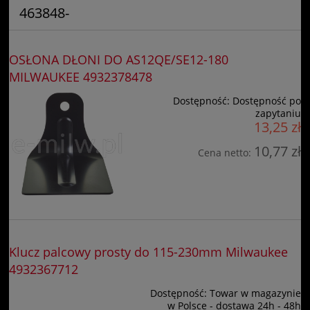
463848-
OSŁONA DŁONI DO AS12QE/SE12-180
MILWAUKEE 4932378478
Dostępność:
Dostępność po
zapytaniu
13,25 zł
10,77 zł
Cena netto:
Klucz palcowy prosty do 115-230mm Milwaukee
4932367712
Dostępność:
Towar w magazynie
w Polsce - dostawa 24h - 48h