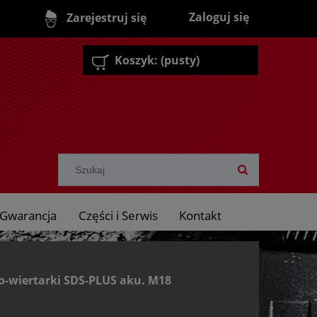
Zaloguj się
Zarejestruj się
Koszyk:
(pusty)
Gwarancja
Części i Serwis
Kontakt
o-wiertarki SDS-PLUS aku. M18