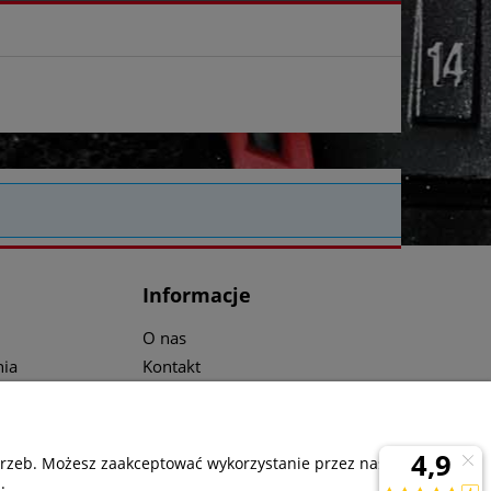
Informacje
O nas
ia
Kontakt
Media
ta
otrzeb. Możesz zaakceptować wykorzystanie przez nas
.