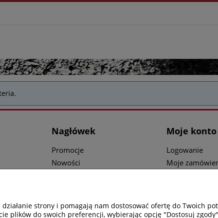
eria.
Nagłówek
Moje konto
Promocje
Logowanie
Nowości
Moje zamówien
ci
Katalogi
Przechowalnia
ów
Części i Serwis
Ustawienia kon
e działanie strony i pomagają nam dostosować ofertę do Twoich p
cie plików do swoich preferencji, wybierając opcję "Dostosuj zgody"