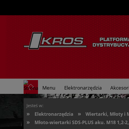
Menu
Elektronarzędzia
Akcesori
O nas
Jesteś w:
»
»
Elektronarzędzia
Wiertarki, Młoty i 
»
Młoto-wiertarki SDS-PLUS aku. M18 1,2-2,