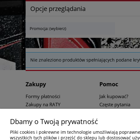
Opcje przeglądania
Promocja: (wybierz)
Nie znaleziono produktów spełniających podane kryt
Zakupy
Pomoc
Formy płatności
Jak kupować?
Zakupy na RATY
Częste pytania
Informacje o leasingu
Polityka prywatnoś
Dbamy o Twoją prywatność
Czas realizacji zamówienia
Regulamin zakup
Koszt dostawy
Pliki cookies i pokrewne im technologie umożliwiają poprawn
Reklamacje i zwroty sprzętu
wszystkich tych plików i przejść do sklepu lub dostosować uży