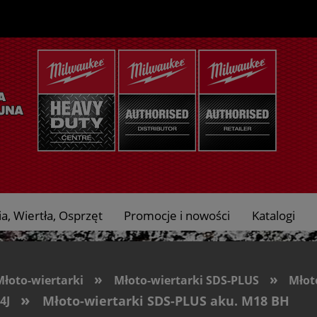
a, Wiertła, Osprzęt
Promocje i nowości
Katalogi
»
»
Młoto-wiertarki
Młoto-wiertarki SDS-PLUS
Młot
»
Młoto-wiertarki SDS-PLUS aku. M18 BH
4J