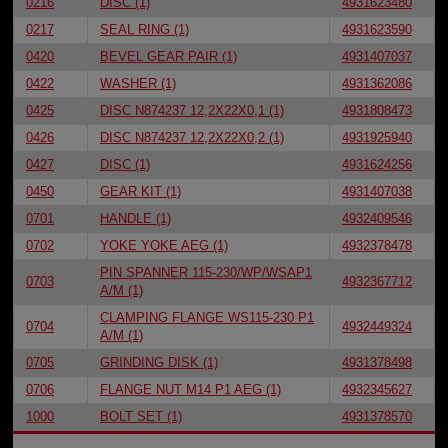
0216
DISC (1)
4931623480
0217
SEAL RING (1)
4931623590
0420
BEVEL GEAR PAIR (1)
4931407037
0422
WASHER (1)
4931362086
0425
DISC N874237 12,2X22X0,1 (1)
4931808473
0426
DISC N874237 12,2X22X0,2 (1)
4931925940
0427
DISC (1)
4931624256
0450
GEAR KIT (1)
4931407038
0701
HANDLE (1)
4932409546
0702
YOKE YOKE AEG (1)
4932378478
PIN SPANNER 115-230/WP/WSAP1
0703
4932367712
A/M (1)
CLAMPING FLANGE WS115-230 P1
0704
4932449324
A/M (1)
0705
GRINDING DISK (1)
4931378498
0706
FLANGE NUT M14 P1 AEG (1)
4932345627
1000
BOLT SET (1)
4931378570