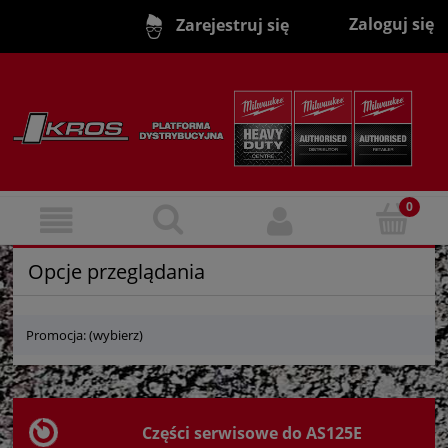
Zaloguj się
Zarejestruj się
Opcje przeglądania
Promocja: (wybierz)
Części serwisowe do AS125E