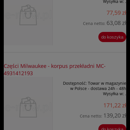
Wysyłka w:
.
77,59 zł
63,08 zł
Cena netto:
do koszyka
Części Milwaukee - korpus przekładni MC-
4931412193
Dostępność:
Towar w magazynie
w Polsce - dostawa 24h - 48h
Wysyłka w:
.
171,22 zł
139,20 zł
Cena netto:
do koszyka