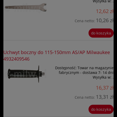
Wysyłka w:
.
12,62 zł
10,26 zł
Cena netto:
do koszyka
Uchwyt boczny do 115-150mm AS/AP Milwaukee
4932409546
Dostępność:
Towar na magazynie
fabrycznym - dostawa 7- 14 dni
Wysyłka w:
.
16,37 zł
13,31 zł
Cena netto:
do koszyka