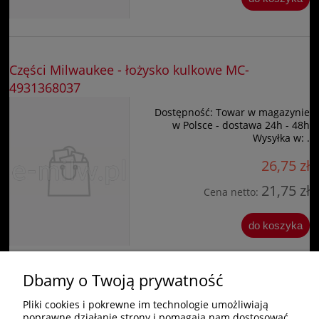
Części Milwaukee - łożysko kulkowe MC-
4931368037
Dostępność:
Towar w magazynie
w Polsce - dostawa 24h - 48h
Wysyłka w:
.
26,75 zł
21,75 zł
Cena netto:
do koszyka
Dbamy o Twoją prywatność
«
1
2
3
4
5
»
Pliki cookies i pokrewne im technologie umożliwiają
poprawne działanie strony i pomagają nam dostosować