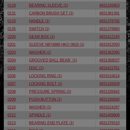
0129
BEARING SLEEVE (1)
4931326953
0131
CARBON BRUSH SET (1)
4931381391
0133
HANDLE (1)
4931378765
0135
SWITCH (1)
4931378983
0200
GEAR BOX (1)
4931412193
0201
SLEEVE N874989 HKO 0810 (1)
4931912093
0203
WASHER (1)
4931362085
0204
GROOVED BALL BEAR. (1)
4931368037
0205
DISC (1)
4931622761
0206
LOCKING RING (1)
4931616614
0207
LOCKING BOLT (1)
4931326929
0208
PRESSURE SPRING (1)
4931326942
0209
PUSH-BUTTON (1)
4931326930
0210
WASHER (1)
4931624287
0212
SPINDLE (1)
4931409808
0213
BEARING END PLATE (1)
4931378310