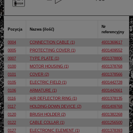
Nr
Pozycja
Nazwa (ilość)
referencyjny
0004
CONNECTION CABLE (1)
4931369617
0005
PROTECTING COVER (1)
4931409552
0007
TYPE PLATE (1)
4931378806
0100
MOTOR HOUSING (1)
4931378768
0101
COVER (2)
4931378566
0105
ELECTRIC FIELD (1)
4931442728
0106
ARMATURE (1)
4931442661
0116
AIR DEFLECTOR RING (1)
4931378135
0117
HOLDING-DOWN DEVICE (2)
4931409768
0120
BRUSH HOLDER (2)
4931382268
0122
CABLE COLLAR (1)
4931256500
0127
ELECTRONIC ELEMENT (1)
4931378393