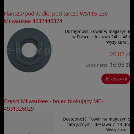
Flansza/podkładka pod tarcze WS115-230
Milwaukee 4932449324
Dostępność:
Towar w magazynie
w Polsce - dostawa 24h - 48h
Wysyłka w:
.
20,82 zł
16,93 zł
Cena netto:
do koszyka
Części Milwaukee - bolec blokujący MC-
4931326929
Dostępność:
Towar na magazynie
fabrycznym - dostawa 7- 14 dni
Wysyłka w:
.