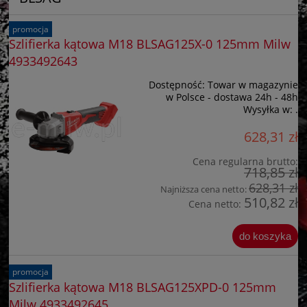
promocja
Szlifierka kątowa M18 BLSAG125X-0 125mm Milw
4933492643
Dostępność:
Towar w magazynie
w Polsce - dostawa 24h - 48h
Wysyłka w:
.
628,31 zł
Cena regularna brutto:
718,85 zł
628,31 zł
Najniższa cena netto:
510,82 zł
Cena netto:
do koszyka
promocja
Szlifierka kątowa M18 BLSAG125XPD-0 125mm
Milw 4933492645