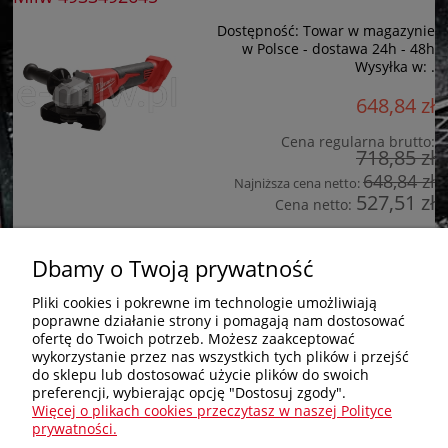
Dostępność:
Towar w magazynie
w Polsce - dostawa 24h - 48h
Wysyłka w:
.
648,84 zł
Cena regularna brutto:
718,85 zł
648,84 zł
Najniższa cena netto:
527,51 zł
Cena netto:
do koszyka
Dbamy o Twoją prywatność
Pliki cookies i pokrewne im technologie umożliwiają
poprawne działanie strony i pomagają nam dostosować
Zakupy
ofertę do Twoich potrzeb. Możesz zaakceptować
wykorzystanie przez nas wszystkich tych plików i przejść
do sklepu lub dostosować użycie plików do swoich
Pomoc
preferencji, wybierając opcję "Dostosuj zgody".
Więcej o plikach cookies przeczytasz w naszej Polityce
Nagłówek
prywatności.