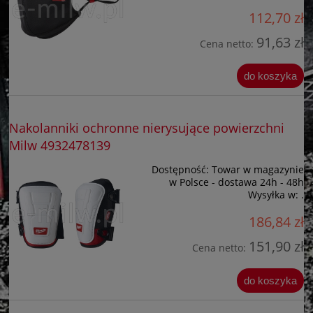
112,70 zł
91,63 zł
Cena netto:
do koszyka
Nakolanniki ochronne nierysujące powierzchni
Milw 4932478139
Dostępność:
Towar w magazynie
w Polsce - dostawa 24h - 48h
Wysyłka w:
.
186,84 zł
151,90 zł
Cena netto:
do koszyka