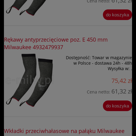
61,32 zł
Cena netto:
do koszyka
Rękawy antyprzecięciowe poz. E 450 mm
Milwaukee 4932479937
Dostępność:
Towar w magazynie
w Polsce - dostawa 24h - 48h
Wysyłka w:
.
75,42 zł
61,32 zł
Cena netto:
do koszyka
Wkładki przeciwhałasowe na pałąku Milwaukee