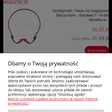
4932478135
Dostępność:
Towar na magazynie
fabrycznym - dostawa 7- 14 dni
Wysyłka w:
.
39,35 zł
31,99 zł
Cena netto:
do koszyka
Dbamy o Twoją prywatność
«
1
2
»
Pliki cookies i pokrewne im technologie umożliwiają
poprawne działanie strony i pomagają nam dostosować
Zakupy
ofertę do Twoich potrzeb. Możesz zaakceptować
wykorzystanie przez nas wszystkich tych plików i przejść
do sklepu lub dostosować użycie plików do swoich
Pomoc
preferencji, wybierając opcję "Dostosuj zgody".
Więcej o plikach cookies przeczytasz w naszej Polityce
Nagłówek
prywatności.