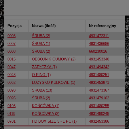
Pozycja
Nazwa (ilość)
Nr referencyjny
0003
ŚRUBA (2)
4931472311
0007
ŚRUBA (1)
4931436686
0008
ŚRUBA (2)
660230016
0015
ODBOJNIK GUMOWY (2)
4931453340
0047
ZATYCZKA (1)
4931494342
0048
O-RING (1)
4931480251
0062
ŁOŻYSKO KULKOWE (1)
4931453971
0093
ŚRUBA (13)
4931473367
0095
ŚRUBA (2)
4931479102
0105
KOŃCÓWKA (1)
4931480255
0119
KOŃCÓWKA (2)
4931480248
0701
HD BOX SIZE 3 - 1 PC (1)
4932453386