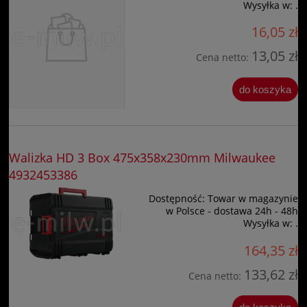
Wysyłka w:
.
16,05 zł
13,05 zł
Cena netto:
do koszyka
Walizka HD 3 Box 475x358x230mm Milwaukee
4932453386
Dostępność:
Towar w magazynie
w Polsce - dostawa 24h - 48h
Wysyłka w:
.
164,35 zł
133,62 zł
Cena netto: