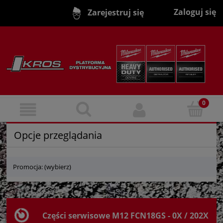
Zaloguj się
Zarejestruj się
Opcje przeglądania
Promocja: (wybierz)
Części serwisowe M12 FCN18GS - 0X / 202X