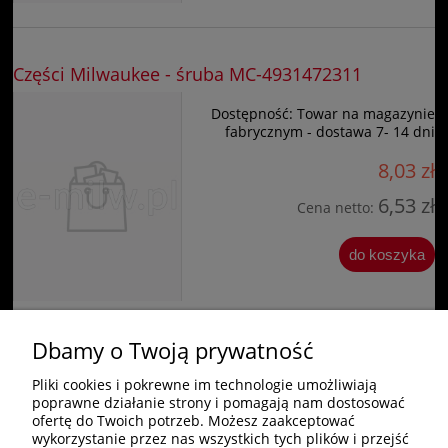
Części Milwaukee - śruba MC-4931472311
Dostępność:
Towar na magazynie
fabrycznym - dostawa 7- 14 dni
8,03 zł
6,53 zł
Cena netto:
do koszyka
Dbamy o Twoją prywatność
«
1
2
»
Pliki cookies i pokrewne im technologie umożliwiają
poprawne działanie strony i pomagają nam dostosować
Zakupy
ofertę do Twoich potrzeb. Możesz zaakceptować
wykorzystanie przez nas wszystkich tych plików i przejść