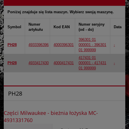
Poniżej znajduje się lista maszyn. Wybierz swoją maszynę.
Numer
Numer seryjny
Symbol
Kod EAN
Data
artykułu
(od - do)
396301 01
PH28
4933396396
4000396301
000001 - 396301
-
01 999999
417431 01
PH28
4933417430
4000417431
000001 - 417431
-
01 999999
PH28
Części Milwaukee - bieżnia łożyska MC-
4931331760