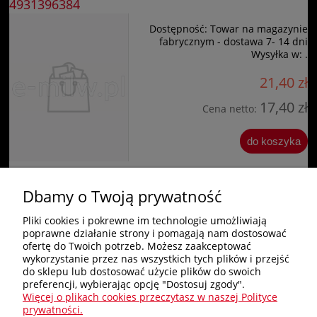
4931396384
Dostępność:
Towar na magazynie
fabrycznym - dostawa 7- 14 dni
Wysyłka w:
.
21,40 zł
17,40 zł
Cena netto:
do koszyka
Dbamy o Twoją prywatność
«
1
2
3
4
5
...
10
»
Pliki cookies i pokrewne im technologie umożliwiają
poprawne działanie strony i pomagają nam dostosować
Zakupy
ofertę do Twoich potrzeb. Możesz zaakceptować
wykorzystanie przez nas wszystkich tych plików i przejść
do sklepu lub dostosować użycie plików do swoich
Pomoc
preferencji, wybierając opcję "Dostosuj zgody".
Więcej o plikach cookies przeczytasz w naszej Polityce
Nagłówek
prywatności.