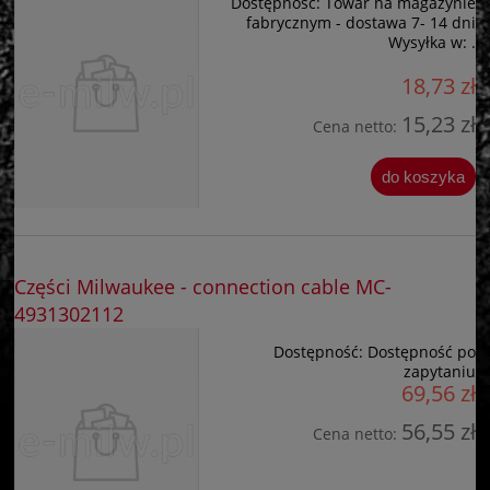
Dostępność:
Towar na magazynie
fabrycznym - dostawa 7- 14 dni
Wysyłka w:
.
18,73 zł
15,23 zł
Cena netto:
do koszyka
Części Milwaukee - connection cable MC-
4931302112
Dostępność:
Dostępność po
zapytaniu
69,56 zł
56,55 zł
Cena netto: