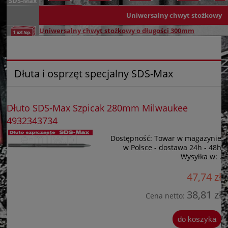
SDS-Max
Uniwersalny chwyt stożkowy
Uniwersalny chwyt stożkowy o długości 300mm
Dłuta i osprzęt specjalny SDS-Max
Dłuto SDS-Max Szpicak 280mm Milwaukee
4932343734
Dostępność:
Towar w magazynie
w Polsce - dostawa 24h - 48h
Wysyłka w:
.
47,74 zł
38,81 zł
Cena netto:
do koszyka