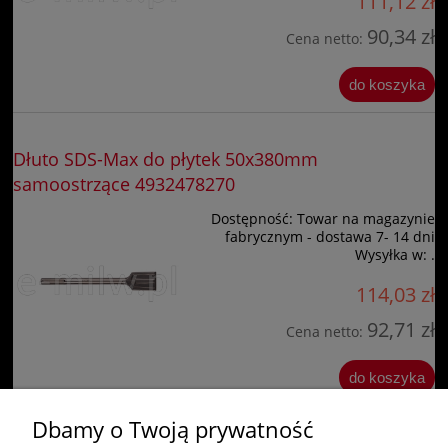
111,12 zł
90,34 zł
Cena netto:
do koszyka
Dłuto SDS-Max do płytek 50x380mm
samoostrzące 4932478270
Dostępność:
Towar na magazynie
fabrycznym - dostawa 7- 14 dni
Wysyłka w:
.
114,03 zł
92,71 zł
Cena netto:
do koszyka
Dbamy o Twoją prywatność
«
1
2
3
»