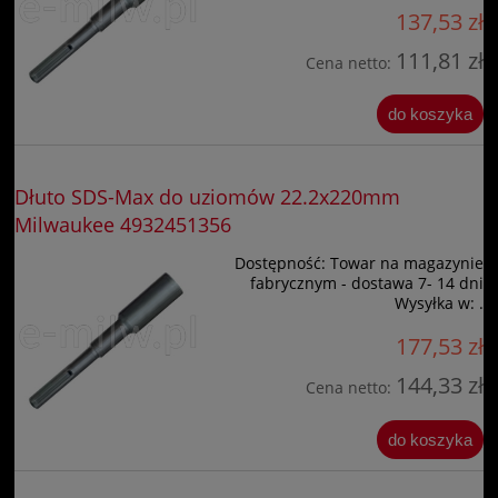
137,53 zł
111,81 zł
Cena netto:
do koszyka
Dłuto SDS-Max do uziomów 22.2x220mm
Milwaukee 4932451356
Dostępność:
Towar na magazynie
fabrycznym - dostawa 7- 14 dni
Wysyłka w:
.
177,53 zł
144,33 zł
Cena netto:
do koszyka