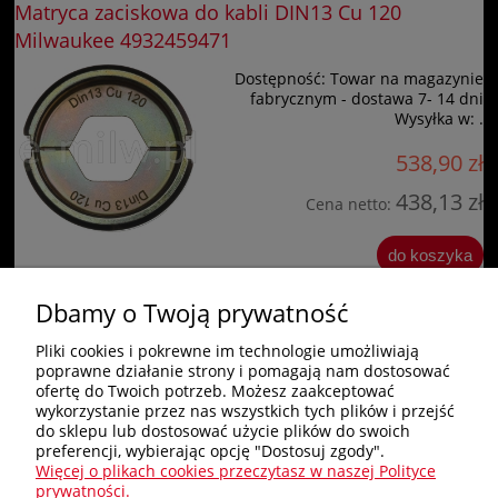
Matryca zaciskowa do kabli DIN13 Cu 120
Milwaukee 4932459471
Dostępność:
Towar na magazynie
fabrycznym - dostawa 7- 14 dni
Wysyłka w:
.
538,90 zł
438,13 zł
Cena netto:
do koszyka
Dbamy o Twoją prywatność
«
1
2
»
Pliki cookies i pokrewne im technologie umożliwiają
poprawne działanie strony i pomagają nam dostosować
Zakupy
ofertę do Twoich potrzeb. Możesz zaakceptować
wykorzystanie przez nas wszystkich tych plików i przejść
do sklepu lub dostosować użycie plików do swoich
Pomoc
preferencji, wybierając opcję "Dostosuj zgody".
Więcej o plikach cookies przeczytasz w naszej Polityce
Nagłówek
prywatności.