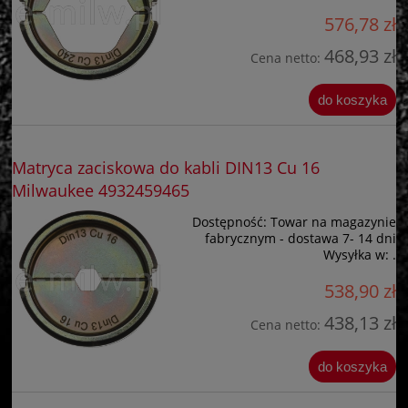
576,78 zł
468,93 zł
Cena netto:
do koszyka
Matryca zaciskowa do kabli DIN13 Cu 16
Milwaukee 4932459465
Dostępność:
Towar na magazynie
fabrycznym - dostawa 7- 14 dni
Wysyłka w:
.
538,90 zł
438,13 zł
Cena netto:
do koszyka