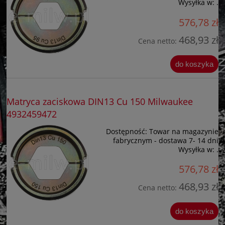
Wysyłka w:
.
576,78 zł
468,93 zł
Cena netto:
do koszyka
Matryca zaciskowa DIN13 Cu 150 Milwaukee
4932459472
Dostępność:
Towar na magazynie
fabrycznym - dostawa 7- 14 dni
Wysyłka w:
.
576,78 zł
468,93 zł
Cena netto:
do koszyka