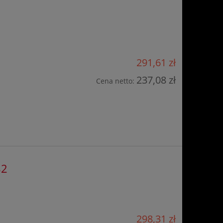
291,61 zł
237,08 zł
Cena netto:
82
298,31 zł