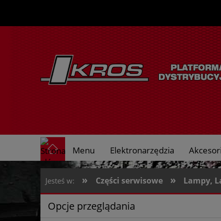
Menu
Elektronarzędzia
Akcesori
O nas
»
»
Części serwisowe
Lampy, L
Jesteś w:
Opcje przeglądania