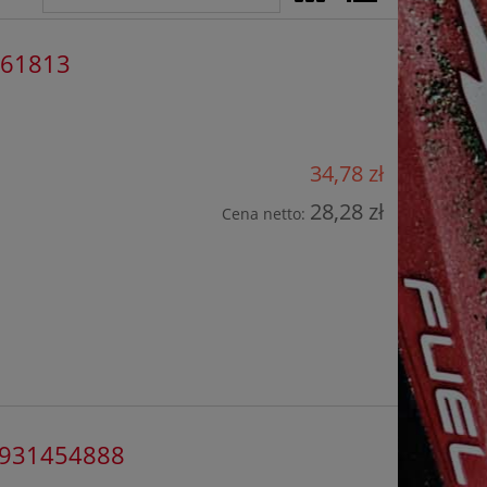
461813
34,78 zł
28,28 zł
Cena netto:
-4931454888