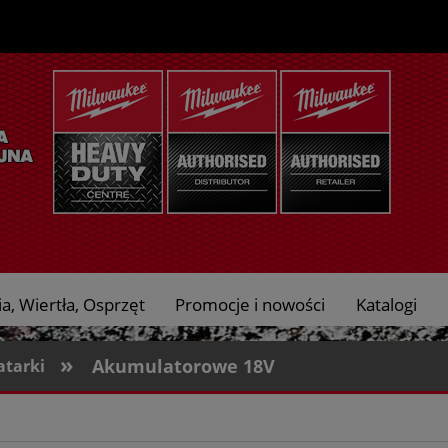
a, Wiertła, Osprzęt
Promocje i nowości
Katalogi
»
Akumulatorowe 18V
atarki