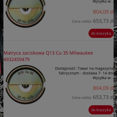
Wysyłka w:
.
804,09 zł
653,73 zł
Cena netto:
do koszyka
Matryca zaciskowa Q13 Cu 35 Milwaukee
4932459479
Dostępność:
Towar na magazynie
fabrycznym - dostawa 7- 14 dni
Wysyłka w:
.
804,09 zł
653,73 zł
Cena netto:
do koszyka