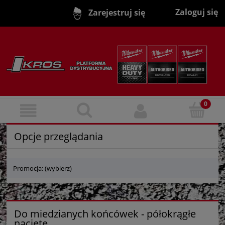
Zaloguj się
Zarejestruj się
Opcje przeglądania
Promocja: (wybierz)
Do miedzianych końcówek - półokrągłe
nacięte