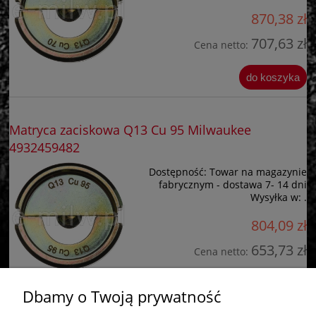
870,38 zł
707,63 zł
Cena netto:
do koszyka
Matryca zaciskowa Q13 Cu 95 Milwaukee
4932459482
Dostępność:
Towar na magazynie
fabrycznym - dostawa 7- 14 dni
Wysyłka w:
.
804,09 zł
653,73 zł
Cena netto:
do koszyka
Dbamy o Twoją prywatność