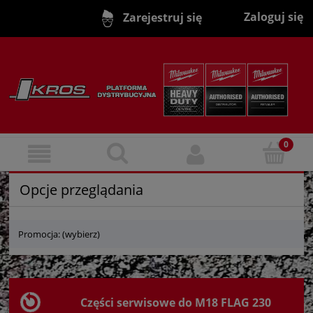
Zaloguj się
Zarejestruj się
Opcje przeglądania
Promocja: (wybierz)
Części serwisowe do M18 FLAG 230