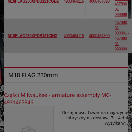
M18FLAG230XPDB121CGB2
4933464116
4000467890
467890
01
999999
467890
01
000001 -
M18FLAG230XPDB121CIN2
4933464115
4000467890
467890
01
999999
M18 FLAG 230mm
Części Milwaukee - armature assembly MC-
4931465846
Dostępność:
Towar na magazynie
fabrycznym - dostawa 7- 14 dni
Wysyłka w:
.