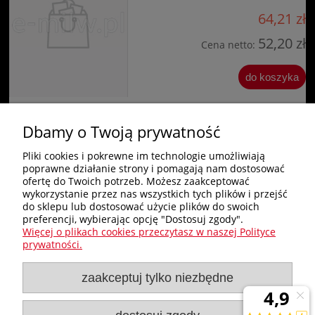
64,21 zł
52,20 zł
Cena netto:
do koszyka
Dbamy o Twoją prywatność
«
1
2
3
4
»
Pliki cookies i pokrewne im technologie umożliwiają
poprawne działanie strony i pomagają nam dostosować
Zakupy
ofertę do Twoich potrzeb. Możesz zaakceptować
wykorzystanie przez nas wszystkich tych plików i przejść
do sklepu lub dostosować użycie plików do swoich
Pomoc
preferencji, wybierając opcję "Dostosuj zgody".
Więcej o plikach cookies przeczytasz w naszej Polityce
Nagłówek
prywatności.
zaakceptuj tylko niezbędne
Moje konto
Informacje