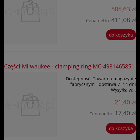
505,63 zł
411,08 zł
Cena netto:
do koszyka
Części Milwaukee - clamping ring MC-4931465851
Dostępność:
Towar na magazynie
fabrycznym - dostawa 7- 14 dni
Wysyłka w:
.
21,40 zł
17,40 zł
Cena netto:
do koszyka