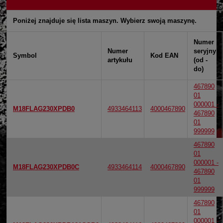
Poniżej znajduje się lista maszyn. Wybierz swoją maszynę.
Numer
Numer
seryjny
Symbol
Kod EAN
artykułu
(od -
do)
467890
01
000001 -
M18FLAG230XPDB0
4933464113
4000467890
467890
01
999999
467890
01
000001 -
M18FLAG230XPDB0C
4933464114
4000467890
467890
01
999999
467890
01
000001 -