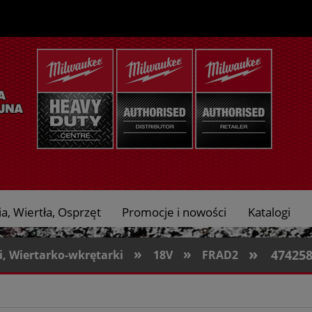
a, Wiertła, Osprzęt
Promocje i nowości
Katalogi
»
»
»
47425
, Wiertarko-wkrętarki
18V
FRAD2