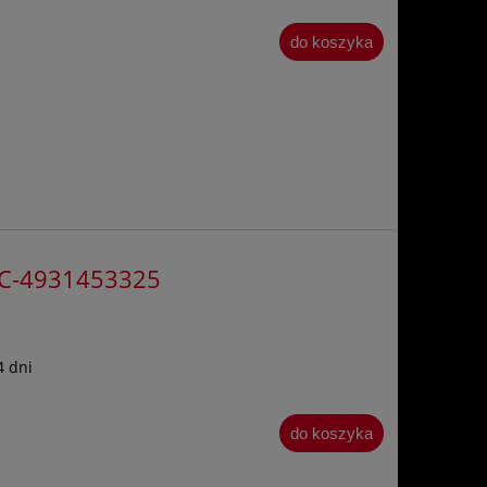
do koszyka
 MC-4931453325
4 dni
do koszyka