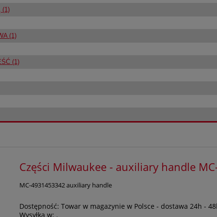
(1)
A (1)
Ć (1)
Części Milwaukee - auxiliary handle 
MC-4931453342 auxiliary handle
Dostępność:
Towar w magazynie w Polsce - dostawa 24h - 48
Wysyłka w:
.