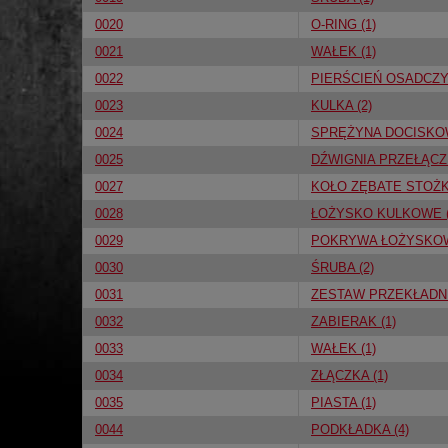
0020
O-RING (1)
0021
WAŁEK (1)
0022
PIERŚCIEŃ OSADCZY 
0023
KULKA (2)
0024
SPRĘŻYNA DOCISKOW
0025
DŹWIGNIA PRZEŁĄCZ.
0027
KOŁO ZĘBATE STOŻK
0028
ŁOŻYSKO KULKOWE (
0029
POKRYWA ŁOŻYSKOW
0030
ŚRUBA (2)
0031
ZESTAW PRZEKŁADNI 
0032
ZABIERAK (1)
0033
WAŁEK (1)
0034
ZŁĄCZKA (1)
0035
PIASTA (1)
0044
PODKŁADKA (4)