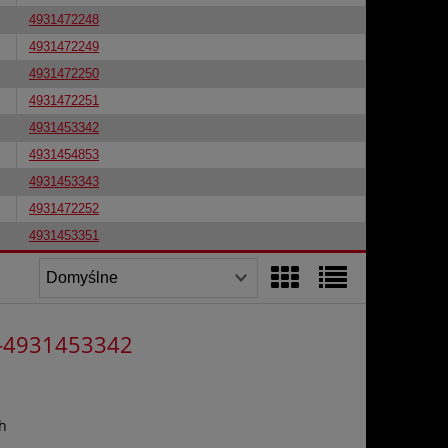
4931472248
4931472249
4931472250
4931472251
4931453342
4931454853
4931453343
4931472252
4931453351
MC-4931453342
h