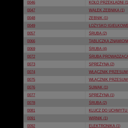
0046
KOŁO PRZEKŁADNI (1
0047
WAŁEK ZĘBNIKA (1)
0048
ZĘBNIK (1)
0049
ŁOŻYSKO IGIEŁKOWE 
0057
ŚRUBA (2)
0066
TABLICZKA ZNAMION
0069
ŚRUBA (4)
0072
ŚRUBA PROWADZĄCA 
0073
SPRĘŻYNA (2)
0074
WŁĄCZNIK PRZESUWN
0075
WŁĄCZNIK PRZESUWN
0076
SUWAK (1)
0077
SPRĘŻYNA (1)
0078
ŚRUBA (2)
0081
KLUCZ DO UCHWYTU 
0091
WIRNIK (1)
0092
ELEKTRONIKA (1)