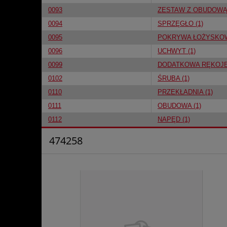
0093
ZESTAW Z OBUDOWĄ 
0094
SPRZĘGŁO (1)
0095
POKRYWA ŁOŻYSKOW
0096
UCHWYT (1)
0099
DODATKOWA RĘKOJEŚ
0102
ŚRUBA (1)
0110
PRZEKŁADNIA (1)
0111
OBUDOWA (1)
0112
NAPĘD (1)
474258