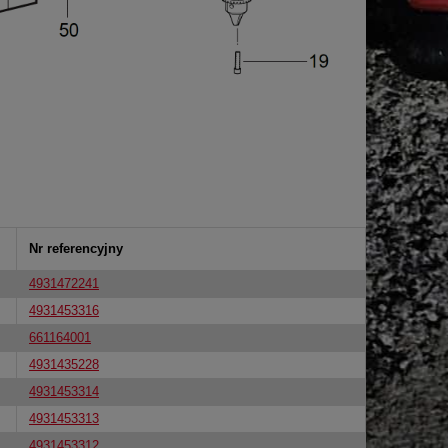
Nr referencyjny
4931472241
4931453316
661164001
4931435228
4931453314
4931453313
4931453312