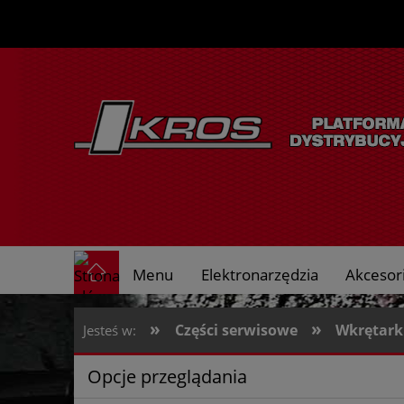
Menu
Elektronarzędzia
Akcesori
O nas
»
»
Części serwisowe
Wkrętarki
Jesteś w:
Opcje przeglądania