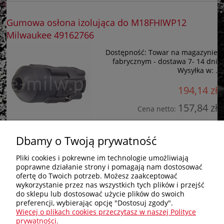
Gumowa osłona izolująca do M18FHIWP12
Milwaukee 49162766
Dostępność:
Towar na magazynie
fabrycznym - dostawa 7- 14 dni
Wysyłka w:
.
194,14 zł
157,84 zł
Cena netto:
do koszyka
Dbamy o Twoją prywatność
Pliki cookies i pokrewne im technologie umożliwiają
poprawne działanie strony i pomagają nam dostosować
Zakupy
ofertę do Twoich potrzeb. Możesz zaakceptować
wykorzystanie przez nas wszystkich tych plików i przejść
do sklepu lub dostosować użycie plików do swoich
Pomoc
preferencji, wybierając opcję "Dostosuj zgody".
Więcej o plikach cookies przeczytasz w naszej Polityce
Nagłówek
prywatności.