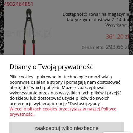
4932464851
Dostępność:
Towar na magazynie
fabrycznym - dostawa 7- 14 dni
Wysyłka w:
.
361,20 zł
293,66 zł
Cena netto:
do koszyka
Dbamy o Twoją prywatność
Pliki cookies i pokrewne im technologie umożliwiają
poprawne działanie strony i pomagają nam dostosować
Zakupy
ofertę do Twoich potrzeb. Możesz zaakceptować
wykorzystanie przez nas wszystkich tych plików i przejść
do sklepu lub dostosować użycie plików do swoich
Pomoc
preferencji, wybierając opcję "Dostosuj zgody".
Więcej o plikach cookies przeczytasz w naszej Polityce
Nagłówek
prywatności.
zaakceptuj tylko niezbędne
Moje konto