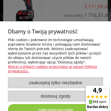
2 111,09 zł
1 716,33 zł
Cena netto:
do koszyka
Dbamy o Twoją prywatność
Pliki cookies i pokrewne im technologie umożliwiają
poprawne działanie strony i pomagają nam dostosować
Zakupy
ofertę do Twoich potrzeb. Możesz zaakceptować
wykorzystanie przez nas wszystkich tych plików i przejść
do sklepu lub dostosować użycie plików do swoich
Pomoc
preferencji, wybierając opcję "Dostosuj zgody".
Więcej o plikach cookies przeczytasz w naszej Polityce
Nagłówek
prywatności.
zaakceptuj tylko niezbędne
Moje konto
Informacje
dostosuj zgody
zaakceptuj wszystkie
e-milw.pl
- Platforma Dystrybucyjna Narzędzi i Akcesoriów