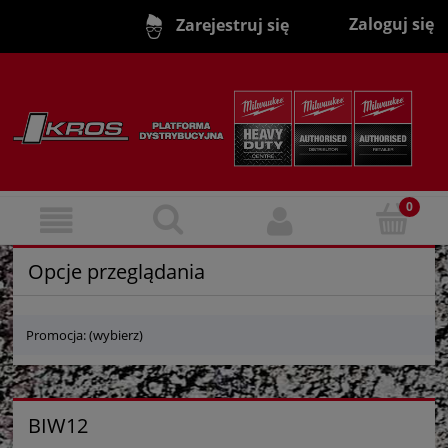
Zaloguj się
Zarejestruj się
Opcje przeglądania
Promocja: (wybierz)
BIW12