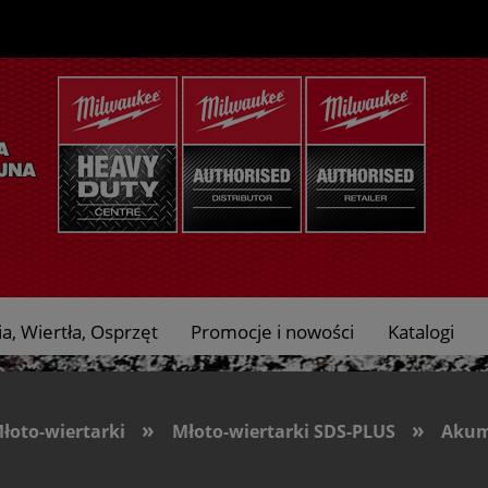
a, Wiertła, Osprzęt
Promocje i nowości
Katalogi
»
»
Młoto-wiertarki
Młoto-wiertarki SDS-PLUS
Akum