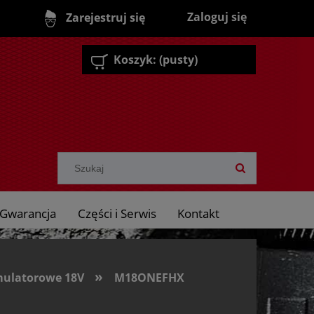
Zaloguj się
Zarejestruj się
Koszyk:
(pusty)
Gwarancja
Części i Serwis
Kontakt
»
ulatorowe 18V
M18ONEFHX