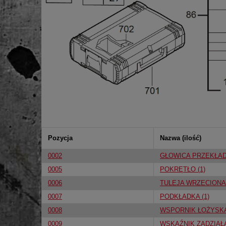
Pozycja
Nazwa (ilość)
0002
GŁOWICA PRZEKŁADN
0005
POKRĘTŁO (1)
0006
TULEJA WRZECIONA 
0007
PODKŁADKA (1)
0008
WSPORNIK ŁOŻYSKA 
0009
WSKAŹNIK ZADZIAŁA