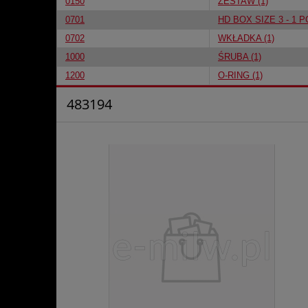
0150
ZESTAW (1)
0701
HD BOX SIZE 3 - 1 PC
0702
WKŁADKA (1)
1000
ŚRUBA (1)
1200
O-RING (1)
483194