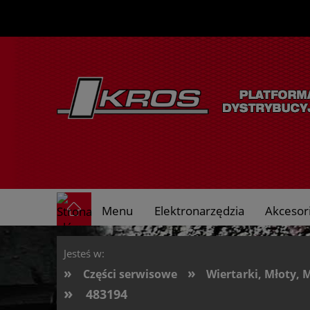
Menu
Elektronarzędzia
Akcesori
O nas
Jesteś w:
»
»
Części serwisowe
Wiertarki, Młoty, 
»
483194