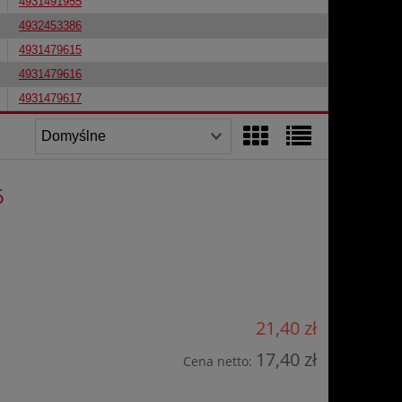
4931491955
4932453386
4931479615
4931479616
4931479617
6
21,40 zł
17,40 zł
Cena netto: