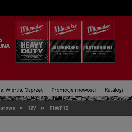
a, Wiertła, Osprzęt
Promocje i nowości
Katalogi
»
»
FIWF12
darowe
12V