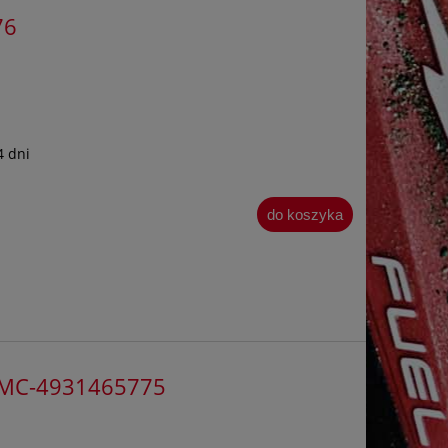
76
4 dni
do koszyka
y MC-4931465775