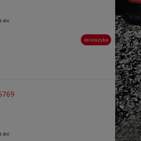
4 dni
do koszyka
65769
4 dni