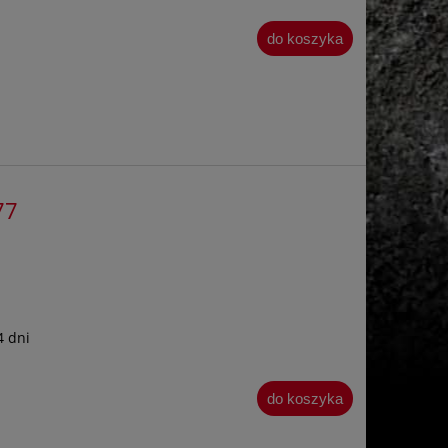
do koszyka
77
4 dni
do koszyka