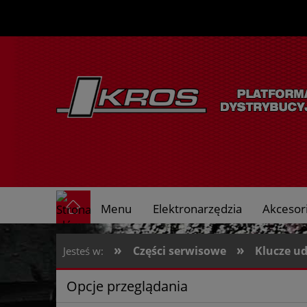
Menu
Elektronarzędzia
Akcesori
O nas
»
»
Części serwisowe
Klucze u
Jesteś w:
Opcje przeglądania