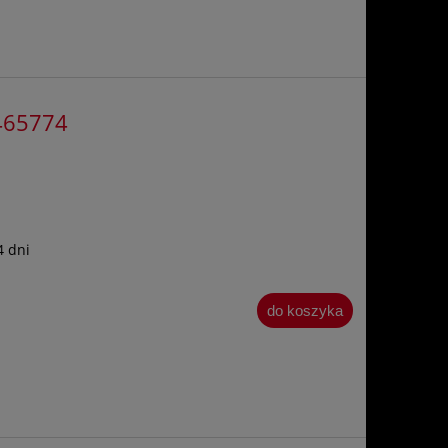
1465774
4 dni
do koszyka