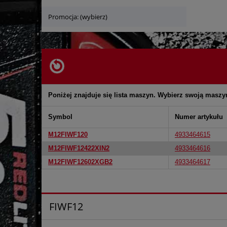
Promocja: (wybierz)
Poniżej znajduje się lista maszyn. Wybierz swoją maszy
Symbol
Numer artykułu
M12FIWF120
4933464615
M12FIWF12422XIN2
4933464616
M12FIWF12602XGB2
4933464617
FIWF12