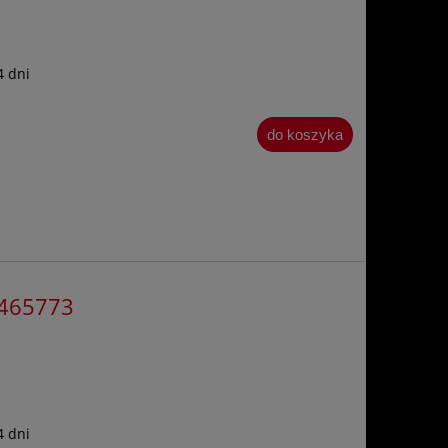
4 dni
do koszyka
1465773
4 dni