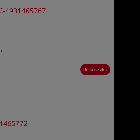
MC-4931465767
h
do koszyka
931465772