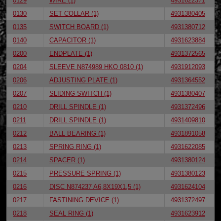
0129
WIRE (1)
4931622371
0130
SET COLLAR (1)
4931380405
0135
SWITCH BOARD (1)
4931380712
0140
CAPACITOR (1)
4931623884
0200
ENDPLATE (1)
4931372565
0204
SLEEVE N874989 HKO 0810 (1)
4931912093
0206
ADJUSTING PLATE (1)
4931364552
0207
SLIDING SWITCH (1)
4931380407
0210
DRILL SPINDLE (1)
4931372496
0211
DRILL SPINDLE (1)
4931409810
0212
BALL BEARING (1)
4931891058
0213
SPRING RING (1)
4931622085
0214
SPACER (1)
4931380124
0215
PRESSURE SPRING (1)
4931380123
0216
DISC N874237 A6,8X19X1,5 (1)
4931624104
0217
FASTINING DEVICE (1)
4931372497
0218
SEAL RING (1)
4931623912