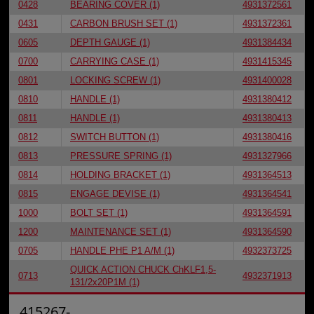
0428
BEARING COVER (1)
4931372561
0431
CARBON BRUSH SET (1)
4931372361
0605
DEPTH GAUGE (1)
4931384434
0700
CARRYING CASE (1)
4931415345
0801
LOCKING SCREW (1)
4931400028
0810
HANDLE (1)
4931380412
0811
HANDLE (1)
4931380413
0812
SWITCH BUTTON (1)
4931380416
0813
PRESSURE SPRING (1)
4931327966
0814
HOLDING BRACKET (1)
4931364513
0815
ENGAGE DEVISE (1)
4931364541
1000
BOLT SET (1)
4931364591
1200
MAINTENANCE SET (1)
4931364590
0705
HANDLE PHE P1 A/M (1)
4932373725
QUICK ACTION CHUCK ChKLF1,5-
0713
4932371913
131/2x20P1M (1)
415267-