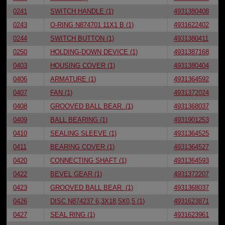
0241
SWITCH HANDLE (1)
4931380408
0243
O-RING N874701 11X1 B (1)
4931622402
0244
SWITCH BUTTON (1)
4931380411
0250
HOLDING-DOWN DEVICE (1)
4931387168
0403
HOUSING COVER (1)
4931380404
0406
ARMATURE (1)
4931364592
0407
FAN (1)
4931372024
0408
GROOVED BALL BEAR. (1)
4931368037
0409
BALL BEARING (1)
4931901253
0410
SEALING SLEEVE (1)
4931364525
0411
BEARING COVER (1)
4931364527
0420
CONNECTING SHAFT (1)
4931364593
0422
BEVEL GEAR (1)
4931372207
0423
GROOVED BALL BEAR. (1)
4931368037
0426
DISC N874237 6,3X18,5X0,5 (1)
4931623871
0427
SEAL RING (1)
4931623961