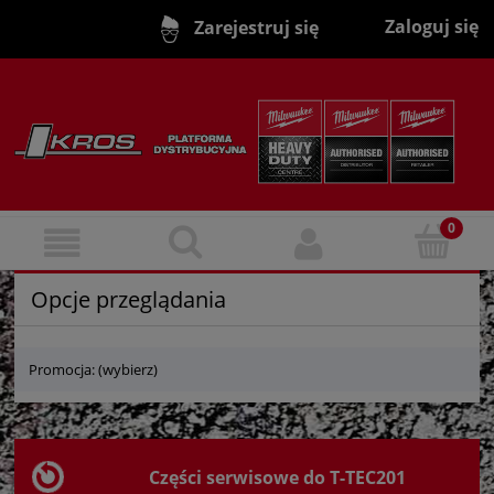
Zaloguj się
Zarejestruj się
Opcje przeglądania
Promocja: (wybierz)
Części serwisowe do T-TEC201