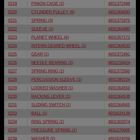
0219
PINION CAGE (1)
4931372498
0220
CYLINDER PULLEY (6)
4931364583
0221
SPRING (3)
4931372975
0222
SLEEVE (1)
4931364990
0223
PLANET WHEEL (6)
4931357172
0224
INTERN.GEARED WHEEL (1)
4931364533
0225
GEAR (1)
4931372491
0226
NEEDLE BEARING (2)
4931219424
0227
SPRING RING (1)
4931372560
0228
PERCUSSION SLEEVE (1)
4931380224
0229
LOOKED WASHER (1)
4931364550
0230
RACKING LEVER (1)
4931364538
0231
SLIDING SWITCH (1)
4931364565
0233
BALL (1)
4931624139
0234
RING SPRING (1)
4931302074
0238
PRESSURE SPRING (1)
4931276905
0239
WASHER (2)
4931624206