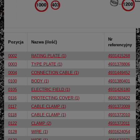
Nr
Pozycja
Nazwa (ilość)
referencyjny
0002
RATING PLATE (1)
4931415268
0003
TYPE PLATE (1)
4931378806
0004
CONNECTION CABLE (1)
4931449452
0100
BODY (1)
4931380401
0105
ELECTRIC FIELD (1)
4931426180
0116
PROTECTING COVER (1)
4931393422
0117
CABLE CLAMP (1)
4931372009
0118
CABLE CLAMP (1)
4931372010
0122
CLAMP (2)
4931372011
0128
WIRE (1)
4931624054