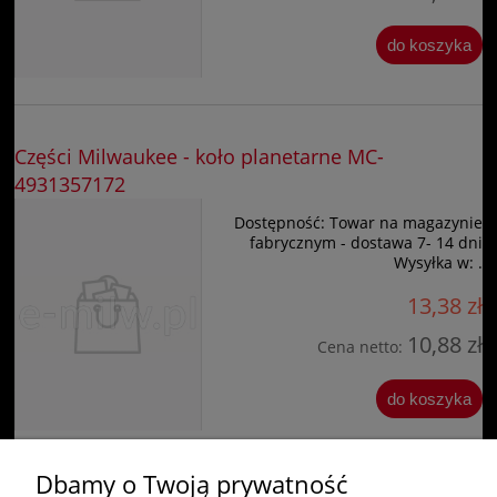
do koszyka
Części Milwaukee - koło planetarne MC-
4931357172
Dostępność:
Towar na magazynie
fabrycznym - dostawa 7- 14 dni
Wysyłka w:
.
13,38 zł
10,88 zł
Cena netto:
do koszyka
Dbamy o Twoją prywatność
«
1
2
3
4
5
...
7
»