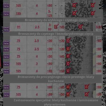
105
4
<80
–
–
5-
155
4
–
–
125
Brzeszczoty do szybkiego i czystego cięcia
3-
91
2,5
<45
3-60
60
Brzeszczoty do czystego i bezodpryskowego cięcia
75
2,5
<30
<30
<60
75
2,5
<30
<30
<60
75
4
<50
<45
<60
105
3
<80
–
<60
105
4
<80
<50
<80
Brzeszczoty do precyzyjnego cięcia prostego: blaty
kuchenne
75
4
<60
<45
<60
105
4
<80
<50
<80
Zastosowanie specjalne: blaty kuchenne i laminowane
płyty wiórowe