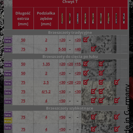
Chwyt T
Długość
Podziałka
ostrza
zębów
[mm]
[mm]
Brzeszczoty tradycyjne
50
2
<20
–
<20
75
3
5-50
–
<40
Brzeszczoty do cięcia po łuku
50
1,35
<20
<20
<15
50
2
<20
–
<20
75
2,5
<30
<20
<20
75
4/1,2
<30
–
<30
75
4
<50
–
–
Brzeszczoty szybkotnące
75
4
<50
–
–
75
4
<50
–
–