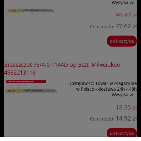
Wysyłka w:
.
95,47 zł
77,62 zł
Cena netto:
do koszyka
Brzeszczot 75/4.0 T144D op 5szt. Milwaukee
4932213116
Dostępność:
Towar w magazynie
w Polsce - dostawa 24h - 48h
Wysyłka w:
.
18,35 zł
14,92 zł
Cena netto:
do koszyka