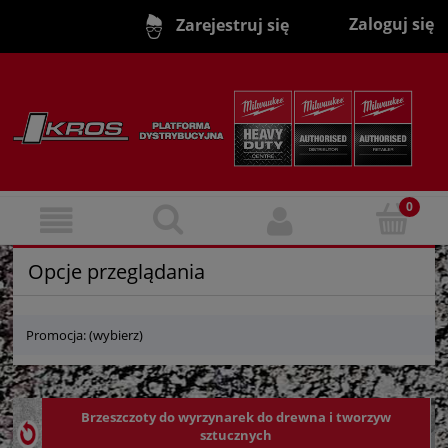
Zaloguj się
Zarejestruj się
Opcje przeglądania
Promocja: (wybierz)
Brzeszczoty do wyrzynarek do drewna i tworzyw
sztucznych