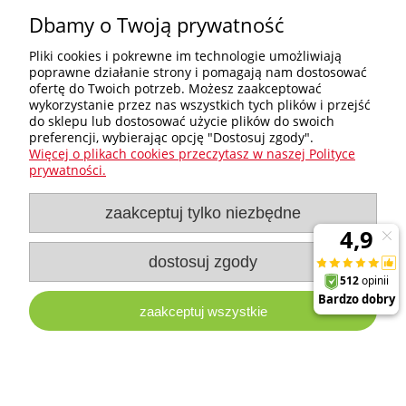
Dbamy o Twoją prywatność
«
1
2
3
»
Pliki cookies i pokrewne im technologie umożliwiają
poprawne działanie strony i pomagają nam dostosować
Zakupy
ofertę do Twoich potrzeb. Możesz zaakceptować
wykorzystanie przez nas wszystkich tych plików i przejść
do sklepu lub dostosować użycie plików do swoich
Pomoc
preferencji, wybierając opcję "Dostosuj zgody".
Więcej o plikach cookies przeczytasz w naszej Polityce
Nagłówek
prywatności.
zaakceptuj tylko niezbędne
Moje konto
Informacje
dostosuj zgody
zaakceptuj wszystkie
e-milw.pl
- Platforma Dystrybucyjna Narzędzi i Akcesoriów
Milwaukee
pokaż pełną wersję strony
Sklep internetowy Shoper Premium