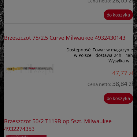
28,65 zł
Cena netto:
do koszyka
Brzeszczot 75/2,5 Curve Milwaukee 4932430143
Dostępność:
Towar w magazynie
w Polsce - dostawa 24h - 48h
Wysyłka w:
.
47,77 zł
38,84 zł
Cena netto:
do koszyka
Brzeszczot 50/2 T119B op 5szt. Milwaukee
4932274353