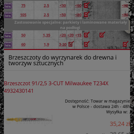
75
2,5
<30
<60
<60
105
2,5
<50
<80
<80
Zastosowanie specjalne: parkiety i laminowane materiały
na podłogi
50
1,35
<20
<20
<15
60
1,9
3-20
Brzeszczoty do wyrzynarek do drewna i
tworzyw sztucznych
Brzeszczot 91/2,5 3-CUT Milwaukee T234X
4932430141
Dostępność:
Towar w magazynie
w Polsce - dostawa 24h - 48h
Wysyłka w:
.
35,24 zł