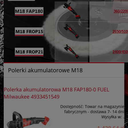
360/220
2650/510
2400/450
Polerki akumulatorowe M18
Polerka akumulatorowa M18 FAP180-0 FUEL
Milwaukee 4933451549
Dostępność:
Towar na magazynie
fabrycznym - dostawa 7- 14 dni
Wysyłka w:
.