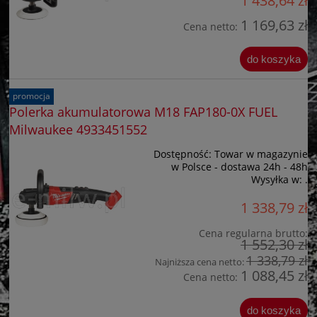
1 438,64 zł
1 169,63 zł
Cena netto:
do koszyka
promocja
Polerka akumulatorowa M18 FAP180-0X FUEL
Milwaukee 4933451552
Dostępność:
Towar w magazynie
w Polsce - dostawa 24h - 48h
Wysyłka w:
.
1 338,79 zł
Cena regularna brutto:
1 552,30 zł
1 338,79 zł
Najniższa cena netto:
1 088,45 zł
Cena netto:
do koszyka