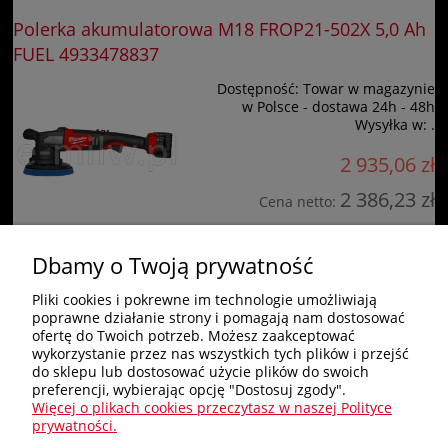
Polerka akumulatorowa M18 FROP21-502X 5,0 Ah
FUEL 4933478837
Dostępność:
Towar w magazynie
w Polsce - dostawa 24h - 48h
Wysyłka w:
.
2 935,06 zł
2 386,23 zł
Cena netto:
do koszyka
Dbamy o Twoją prywatność
Pliki cookies i pokrewne im technologie umożliwiają
poprawne działanie strony i pomagają nam dostosować
Zakupy
ofertę do Twoich potrzeb. Możesz zaakceptować
wykorzystanie przez nas wszystkich tych plików i przejść
do sklepu lub dostosować użycie plików do swoich
Pomoc
preferencji, wybierając opcję "Dostosuj zgody".
Więcej o plikach cookies przeczytasz w naszej Polityce
Nagłówek
prywatności.