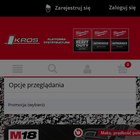
Zaloguj się
Zarejestruj się
Opcje przeglądania
Promocja: (wybierz)
Maks. prędkość pole