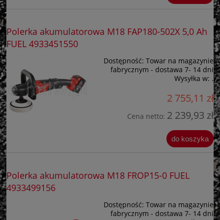
Polerka akumulatorowa M18 FAP180-502X 5,0 Ah
FUEL 4933451550
Dostępność:
Towar na magazynie
fabrycznym - dostawa 7- 14 dni
Wysyłka w:
.
2 755,11 zł
2 239,93 zł
Cena netto:
do koszyka
Polerka akumulatorowa M18 FROP15-0 FUEL
4933499156
Dostępność:
Towar na magazynie
fabrycznym - dostawa 7- 14 dni