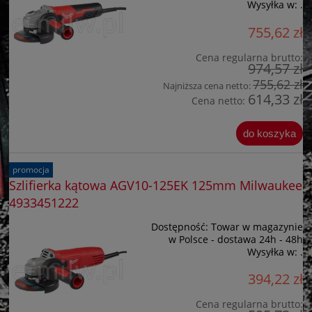
Wysyłka w:
.
755,62 zł
Cena regularna brutto:
974,57 zł
755,62 zł
Najniższa cena netto:
614,33 zł
Cena netto:
do koszyka
promocja
Szlifierka kątowa AGV10-125EK 125mm Milwaukee
4933451222
Dostępność:
Towar w magazynie
w Polsce - dostawa 24h - 48h
Wysyłka w:
.
394,22 zł
Cena regularna brutto: