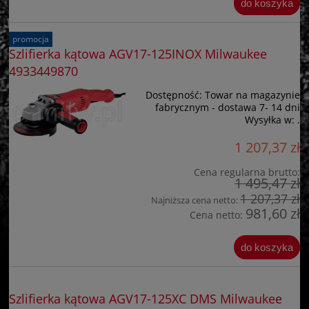
do koszyka
promocja
Szlifierka kątowa AGV17-125INOX Milwaukee
4933449870
Dostępność:
Towar na magazynie
fabrycznym - dostawa 7- 14 dni
Wysyłka w:
.
1 207,37 zł
Cena regularna brutto:
1 495,47 zł
1 207,37 zł
Najniższa cena netto:
981,60 zł
Cena netto:
do koszyka
Szlifierka kątowa AGV17-125XC DMS Milwaukee