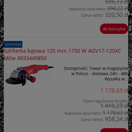
595,73 zł
394,22 zł
Najniższa cena netto:
320,50 zł
Cena netto:
do koszyka
promocja
Szlifierka kątowa 125 mm 1750 W AGV17-125XC
Milw 4933449850
Dostępność:
Towar w magazynie
w Polsce - dostawa 24h - 48h
Wysyłka w:
.
1 178,63 zł
Cena regularna brutto:
1 410,23 zł
1 178,63 zł
Najniższa cena netto:
958,24 zł
Cena netto: