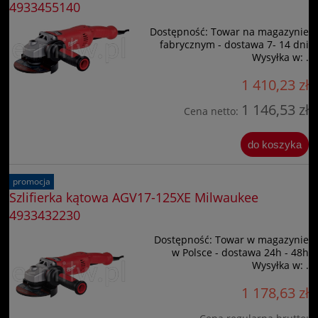
4933455140
Dostępność:
Towar na magazynie
fabrycznym - dostawa 7- 14 dni
Wysyłka w:
.
1 410,23 zł
1 146,53 zł
Cena netto:
do koszyka
promocja
Szlifierka kątowa AGV17-125XE Milwaukee
4933432230
Dostępność:
Towar w magazynie
w Polsce - dostawa 24h - 48h
Wysyłka w:
.
1 178,63 zł