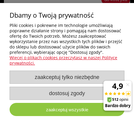
Dbamy o Twoją prywatność
«
1
2
3
»
Pliki cookies i pokrewne im technologie umożliwiają
poprawne działanie strony i pomagają nam dostosować
Zakupy
ofertę do Twoich potrzeb. Możesz zaakceptować
wykorzystanie przez nas wszystkich tych plików i przejść
do sklepu lub dostosować użycie plików do swoich
Pomoc
preferencji, wybierając opcję "Dostosuj zgody".
Więcej o plikach cookies przeczytasz w naszej Polityce
Nagłówek
prywatności.
zaakceptuj tylko niezbędne
Moje konto
Informacje
dostosuj zgody
zaakceptuj wszystkie
e-milw.pl
- Platforma Dystrybucyjna Narzędzi i Akcesoriów
Milwaukee
pokaż pełną wersję strony