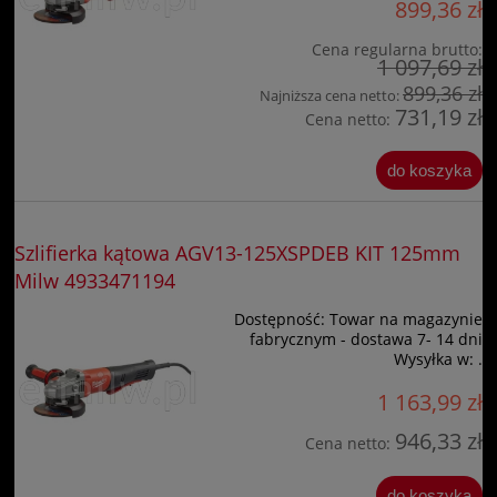
899,36 zł
Cena regularna brutto:
1 097,69 zł
899,36 zł
Najniższa cena netto:
731,19 zł
Cena netto:
do koszyka
Szlifierka kątowa AGV13-125XSPDEB KIT 125mm
Milw 4933471194
Dostępność:
Towar na magazynie
fabrycznym - dostawa 7- 14 dni
Wysyłka w:
.
1 163,99 zł
946,33 zł
Cena netto:
do koszyka