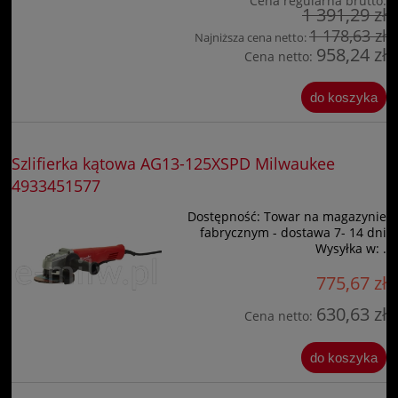
Cena regularna brutto:
1 391,29 zł
1 178,63 zł
Najniższa cena netto:
958,24 zł
Cena netto:
do koszyka
Szlifierka kątowa AG13-125XSPD Milwaukee
4933451577
Dostępność:
Towar na magazynie
fabrycznym - dostawa 7- 14 dni
Wysyłka w:
.
775,67 zł
630,63 zł
Cena netto:
do koszyka