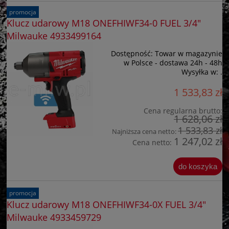
promocja
Klucz udarowy M18 ONEFHIWF34-0 FUEL 3/4"
Milwauke 4933499164
Dostępność:
Towar w magazynie
w Polsce - dostawa 24h - 48h
Wysyłka w:
.
1 533,83 zł
Cena regularna brutto:
1 628,06 zł
1 533,83 zł
Najniższa cena netto:
1 247,02 zł
Cena netto:
do koszyka
promocja
Klucz udarowy M18 ONEFHIWF34-0X FUEL 3/4"
Milwauke 4933459729