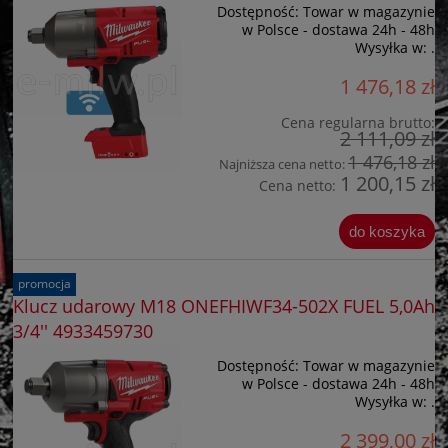
Dostępność:
Towar w magazynie
w Polsce - dostawa 24h - 48h
Wysyłka w:
.
1 476,18 zł
Cena regularna brutto:
2 111,09 zł
1 476,18 zł
Najniższa cena netto:
1 200,15 zł
Cena netto:
do koszyka
promocja
Klucz udarowy M18 ONEFHIWF34-502X FUEL 5,0Ah
3/4'' 4933459730
Dostępność:
Towar w magazynie
w Polsce - dostawa 24h - 48h
Wysyłka w:
.
2 399,00 zł