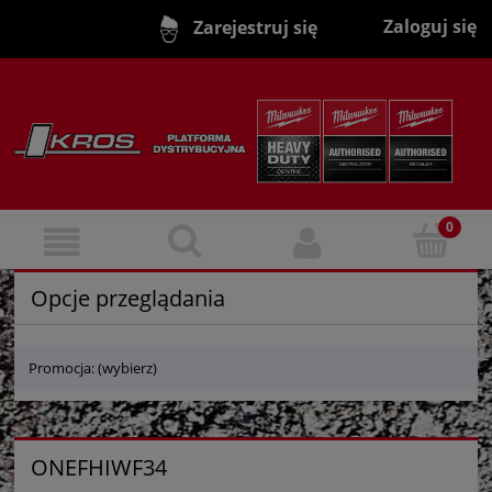
Zaloguj się
Zarejestruj się
Opcje przeglądania
Promocja: (wybierz)
ONEFHIWF34