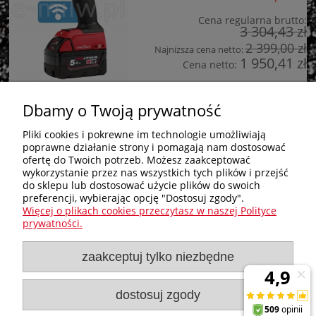
Cena regularna brutto:
3 304,43 zł
2 399,00 zł
Najniższa cena netto:
1 950,41 zł
Cena netto:
do koszyka
Dbamy o Twoją prywatność
Pliki cookies i pokrewne im technologie umożliwiają
poprawne działanie strony i pomagają nam dostosować
Zakupy
ofertę do Twoich potrzeb. Możesz zaakceptować
wykorzystanie przez nas wszystkich tych plików i przejść
do sklepu lub dostosować użycie plików do swoich
Pomoc
preferencji, wybierając opcję "Dostosuj zgody".
Więcej o plikach cookies przeczytasz w naszej Polityce
Nagłówek
prywatności.
zaakceptuj tylko niezbędne
Moje konto
Informacje
dostosuj zgody