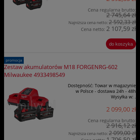
Cena regularna brutto:
2 745,64 zł
2 592,33 zł
Najniższa cena netto:
2 107,59 zł
Cena netto:
do koszyka
promocja
Zestaw akumulatorów M18 FORGENRG-602
Milwaukee 4933498549
Dostępność:
Towar w magazynie
w Polsce - dostawa 24h - 48h
Wysyłka w:
.
2 099,00 zł
Cena regularna brutto:
2 916,12 zł
2 099,00 zł
Najniższa cena netto:
1 706,50 zł