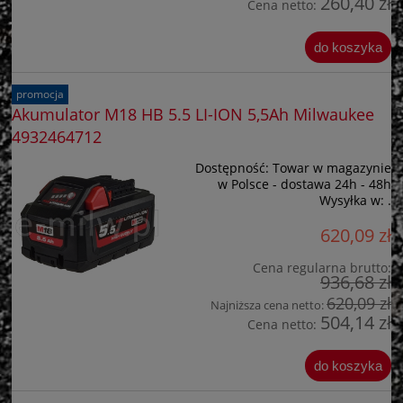
260,40 zł
Cena netto:
do koszyka
promocja
Akumulator M18 HB 5.5 LI-ION 5,5Ah Milwaukee
4932464712
Dostępność:
Towar w magazynie
w Polsce - dostawa 24h - 48h
Wysyłka w:
.
620,09 zł
Cena regularna brutto:
936,68 zł
620,09 zł
Najniższa cena netto:
504,14 zł
Cena netto:
do koszyka