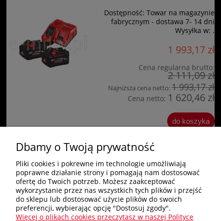
Dostępność:
Towar na magazynie
fabrycznym - dostawa 7- 14 dni
Wysyłka w:
.
1 993,17 zł
Cena regularna brutto:
2 111,09 zł
1 993,17 zł
Najniższa cena netto:
1 620,46 zł
Cena netto:
do koszyka
Dbamy o Twoją prywatność
«
1
2
»
Pliki cookies i pokrewne im technologie umożliwiają
poprawne działanie strony i pomagają nam dostosować
Zakupy
ofertę do Twoich potrzeb. Możesz zaakceptować
wykorzystanie przez nas wszystkich tych plików i przejść
do sklepu lub dostosować użycie plików do swoich
Pomoc
preferencji, wybierając opcję "Dostosuj zgody".
Więcej o plikach cookies przeczytasz w naszej Polityce