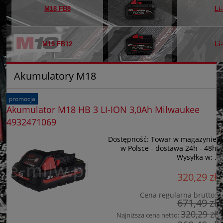
M18 FB8
Li
M18 FB12
Li
Akumulatory M18
promocja
Akumulator M18 HB 3 LI-ION 3,0Ah Milwaukee
4932471069
Dostępność:
Towar w magazynie
w Polsce - dostawa 24h - 48h
Wysyłka w:
.
320,29 zł
Cena regularna brutto:
671,49 zł
320,29 zł
Najniższa cena netto: