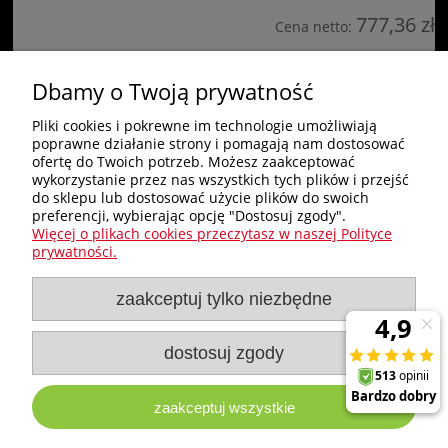
777,36 zł
Cena netto:
do koszyka
Dbamy o Twoją prywatność
Pliki cookies i pokrewne im technologie umożliwiają
poprawne działanie strony i pomagają nam dostosować
Zakupy
ofertę do Twoich potrzeb. Możesz zaakceptować
wykorzystanie przez nas wszystkich tych plików i przejść
do sklepu lub dostosować użycie plików do swoich
Pomoc
preferencji, wybierając opcję "Dostosuj zgody".
Więcej o plikach cookies przeczytasz w naszej Polityce
Nagłówek
prywatności.
zaakceptuj tylko niezbędne
Moje konto
Informacje
dostosuj zgody
zaakceptuj wszystkie
e-milw.pl
- Platforma Dystrybucyjna Narzędzi i Akcesoriów
Milwaukee