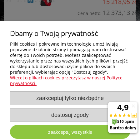
15 218,95 zł
12 373,13 zł
Cena netto:
do koszyka
Dbamy o Twoją prywatność
Pliki cookies i pokrewne im technologie umożliwiają
poprawne działanie strony i pomagają nam dostosować
Zakupy
ofertę do Twoich potrzeb. Możesz zaakceptować
wykorzystanie przez nas wszystkich tych plików i przejść
do sklepu lub dostosować użycie plików do swoich
Pomoc
preferencji, wybierając opcję "Dostosuj zgody".
Więcej o plikach cookies przeczytasz w naszej Polityce
Nagłówek
prywatności.
zaakceptuj tylko niezbędne
Moje konto
Informacje
dostosuj zgody
zaakceptuj wszystkie
e-milw.pl
- Platforma Dystrybucyjna Narzędzi i Akcesoriów
Milwaukee