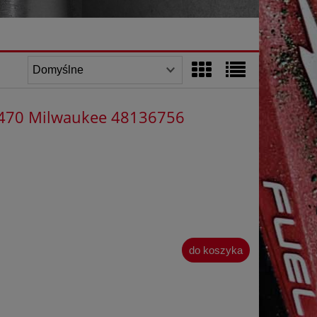
5x470 Milwaukee 48136756
do koszyka