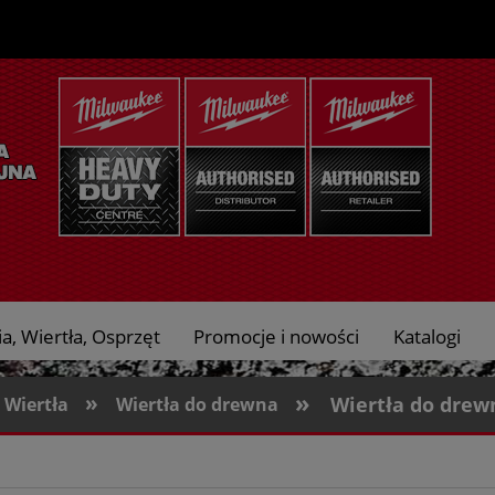
a, Wiertła, Osprzęt
Promocje i nowości
Katalogi
»
»
Wiertła do drew
Wiertła
Wiertła do drewna