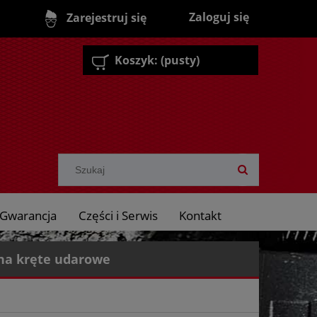
Zaloguj się
Zarejestruj się
Koszyk:
(pusty)
Gwarancja
Części i Serwis
Kontakt
na kręte udarowe