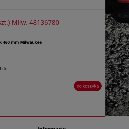
zt.) Milw. 48136780
0 X 460 mm Milwaukee
4 dni
do koszyka
Informacje