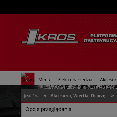
Menu
Elektronarzędzia
Akcesori
O nas
»
»
Akcesoria, Wiertła, Osprzęt
Jesteś w:
Opcje przeglądania