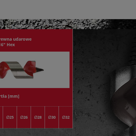
drewna udarowe
16" Hex
rtła [mm]
∅25
∅26
∅28
∅30
∅32