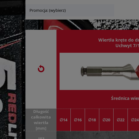
Promocja: (wybierz)
Wiertła kręte do 
Uchwyt 7/
Średnica wie
Długość
całkowita
∅14
∅16
∅18
∅20
∅22
∅24
wiertła
[mm]
153