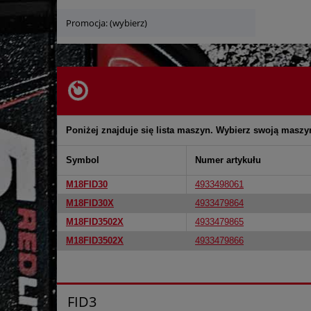
Promocja: (wybierz)
Poniżej znajduje się lista maszyn. Wybierz swoją maszy
Symbol
Numer artykułu
M18FID30
4933498061
M18FID30X
4933479864
M18FID3502X
4933479865
M18FID3502X
4933479866
FID3