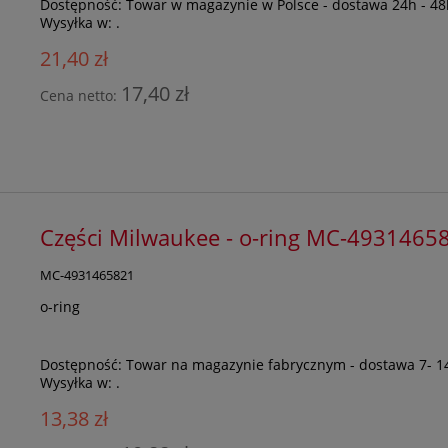
Dostępność:
Towar w magazynie w Polsce - dostawa 24h - 48
Wysyłka w:
.
21,40 zł
17,40 zł
Cena netto:
Części Milwaukee - o-ring MC-4931465
MC-4931465821
o-ring
Dostępność:
Towar na magazynie fabrycznym - dostawa 7- 1
Wysyłka w:
.
13,38 zł