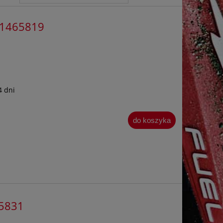
931465819
4 dni
do koszyka
65831