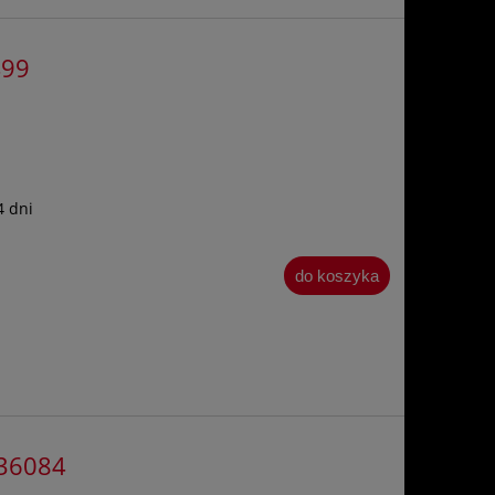
499
4 dni
do koszyka
436084