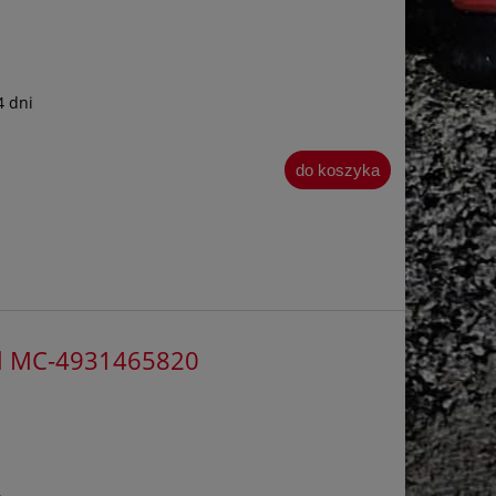
4 dni
do koszyka
eel MC-4931465820