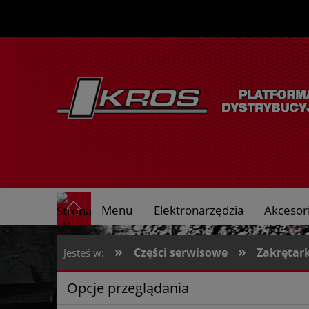
Menu
Elektronarzędzia
Akcesori
O nas
»
»
Części serwisowe
Zakrętar
Jesteś w:
Opcje przeglądania