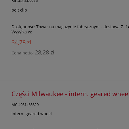
MC-4931465831
belt clip
Dostępność:
Towar na magazynie fabrycznym - dostawa 7- 1
Wysyłka w:
.
34,78 zł
28,28 zł
Cena netto:
Części Milwaukee - intern. geared wh
MC-4931465820
intern. geared wheel