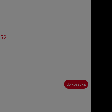
852
do koszyka