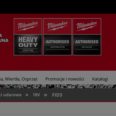
a, Wiertła, Osprzęt
Promocje i nowości
Katalogi
»
»
FID3
ki udarowe
18V