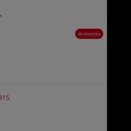
h
do koszyka
815