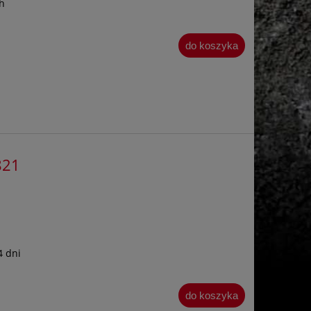
h
do koszyka
821
4 dni
do koszyka