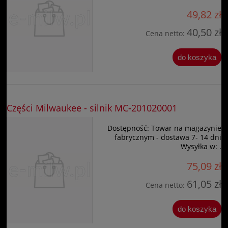
49,82 zł
40,50 zł
Cena netto:
do koszyka
Części Milwaukee - silnik MC-201020001
Dostępność:
Towar na magazynie
fabrycznym - dostawa 7- 14 dni
Wysyłka w:
.
75,09 zł
61,05 zł
Cena netto:
do koszyka