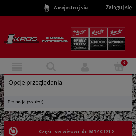
Zaloguj się
Zarejestruj się
Opcje przeglądania
Promocja: (wybierz)
Części serwisowe do M12 C12ID