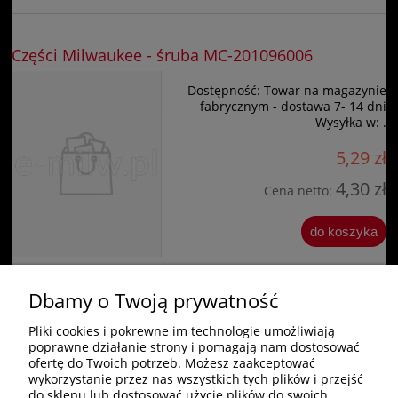
Części Milwaukee - śruba MC-201096006
Dostępność:
Towar na magazynie
fabrycznym - dostawa 7- 14 dni
Wysyłka w:
.
5,29 zł
4,30 zł
Cena netto:
do koszyka
Dbamy o Twoją prywatność
«
1
2
»
Pliki cookies i pokrewne im technologie umożliwiają
poprawne działanie strony i pomagają nam dostosować
Zakupy
ofertę do Twoich potrzeb. Możesz zaakceptować
wykorzystanie przez nas wszystkich tych plików i przejść
do sklepu lub dostosować użycie plików do swoich