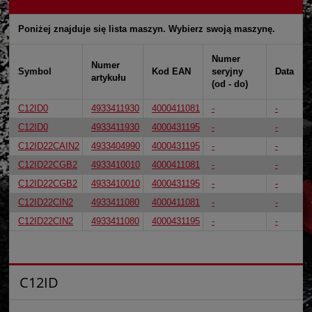
Poniżej znajduje się lista maszyn. Wybierz swoją maszynę.
Numer
Numer
Symbol
Kod EAN
seryjny
Data
artykułu
(od - do)
C12ID0
4933411930
4000411081
-
-
C12ID0
4933411930
4000431195
-
-
C12ID22CAIN2
4933404990
4000431195
-
-
C12ID22CGB2
4933410010
4000411081
-
-
C12ID22CGB2
4933410010
4000431195
-
-
C12ID22CIN2
4933411080
4000411081
-
-
C12ID22CIN2
4933411080
4000431195
-
-
C12ID