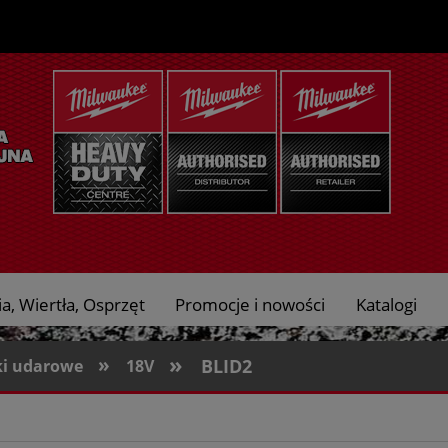
a, Wiertła, Osprzęt
Promocje i nowości
Katalogi
»
»
BLID2
ki udarowe
18V