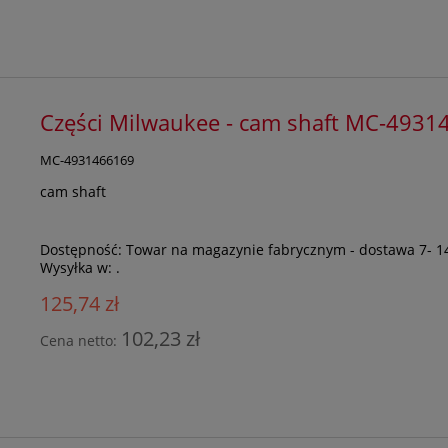
Części Milwaukee - cam shaft MC-4931
MC-4931466169
cam shaft
Dostępność:
Towar na magazynie fabrycznym - dostawa 7- 1
Wysyłka w:
.
125,74 zł
102,23 zł
Cena netto: