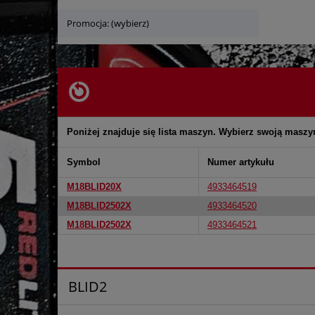
Promocja: (wybierz)
Poniżej znajduje się lista maszyn. Wybierz swoją maszy
Symbol
Numer artykułu
M18BLID20X
4933464519
M18BLID2502X
4933464520
M18BLID2502X
4933464521
BLID2