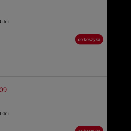
4 dni
do koszyka
309
4 dni