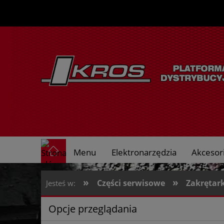
Menu
Elektronarzędzia
Akcesori
O nas
»
»
Części serwisowe
Zakrętar
Jesteś w:
Opcje przeglądania