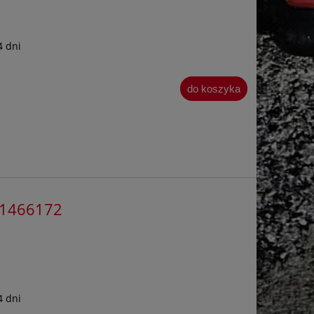
4 dni
do koszyka
931466172
4 dni