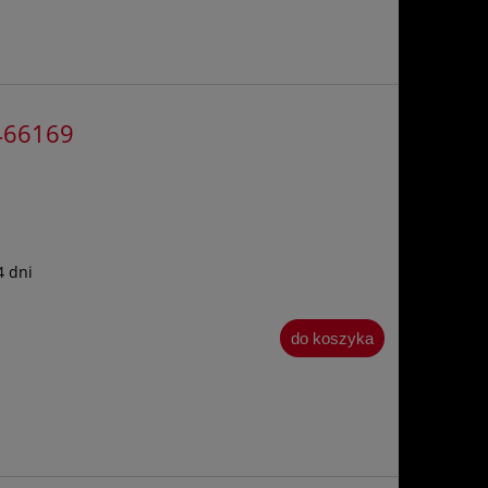
466169
4 dni
do koszyka