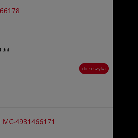
466178
4 dni
do koszyka
eel MC-4931466171