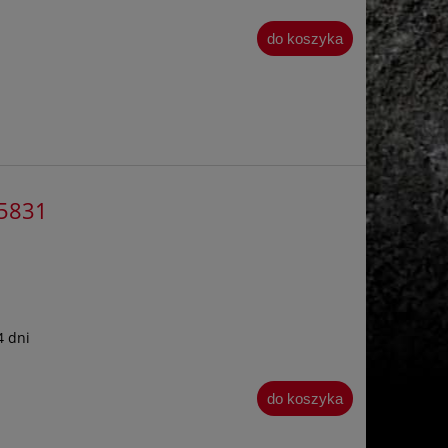
do koszyka
65831
4 dni
do koszyka