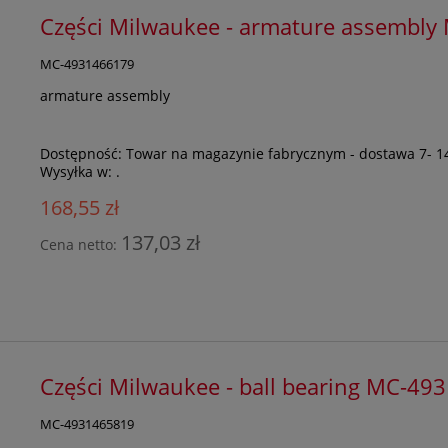
Części Milwaukee - armature assembl
MC-4931466179
armature assembly
Dostępność:
Towar na magazynie fabrycznym - dostawa 7- 1
Wysyłka w:
.
168,55 zł
137,03 zł
Cena netto:
Części Milwaukee - ball bearing MC-4
MC-4931465819