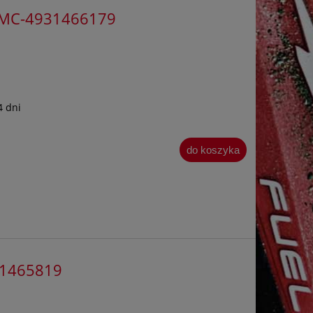
y MC-4931466179
4 dni
do koszyka
931465819