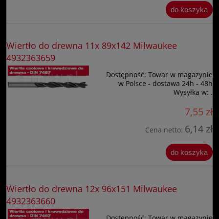
do koszyka
Wiertło do drewna 11x 89x142 Milwaukee
4932363659
Dostępność:
Towar w magazynie
w Polsce - dostawa 24h - 48h
Wysyłka w:
.
7,55 zł
6,14 zł
Cena netto:
do koszyka
Wiertło do drewna 12x 96x151 Milwaukee
4932363660
Dostępność:
Towar w magazynie