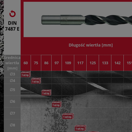
DIN
7487 E
Długość wiertła [mm]
Średnica
wiertła
60
75
86
97
109
117
125
133
142
15
[mm]
∅3
∅4
∅5
∅6
∅7
∅8