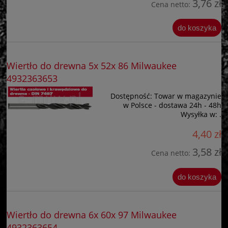
3,76 zł
Cena netto:
do koszyka
Wiertło do drewna 5x 52x 86 Milwaukee
4932363653
Dostępność:
Towar w magazynie
w Polsce - dostawa 24h - 48h
Wysyłka w:
.
4,40 zł
3,58 zł
Cena netto:
do koszyka
Wiertło do drewna 6x 60x 97 Milwaukee
4932363654