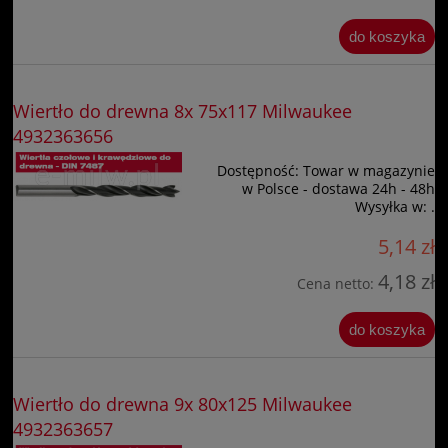
do koszyka
Wiertło do drewna 8x 75x117 Milwaukee
4932363656
Dostępność:
Towar w magazynie
w Polsce - dostawa 24h - 48h
Wysyłka w:
.
5,14 zł
4,18 zł
Cena netto:
do koszyka
Wiertło do drewna 9x 80x125 Milwaukee
4932363657