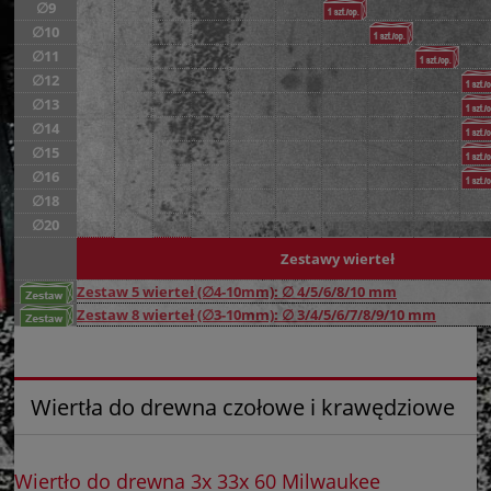
∅9
∅10
∅11
∅12
∅13
∅14
∅15
∅16
∅18
∅20
Zestawy wierteł
Zestaw 5 wierteł (∅4-10mm): ∅ 4/5/6/8/10 mm
Zestaw 8 wierteł (∅3-10mm): ∅ 3/4/5/6/7/8/9/10 mm
Wiertła do drewna czołowe i krawędziowe
Wiertło do drewna 3x 33x 60 Milwaukee