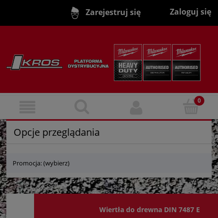
Zaloguj się
Zarejestruj się
Opcje przeglądania
Promocja: (wybierz)
Wiertła do drewna DIN 7487 E