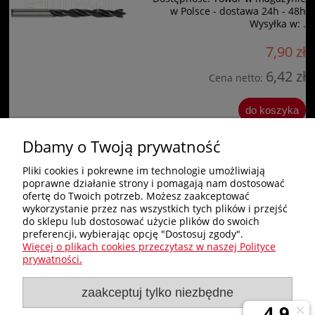
w Polsce - dostawa 24h - 48h
Wysyłka w:
.
7,90 zł
6,42 zł
Cena netto:
do koszyka
Dbamy o Twoją prywatność
«
1
2
»
Pliki cookies i pokrewne im technologie umożliwiają
poprawne działanie strony i pomagają nam dostosować
Zakupy
ofertę do Twoich potrzeb. Możesz zaakceptować
wykorzystanie przez nas wszystkich tych plików i przejść
do sklepu lub dostosować użycie plików do swoich
Pomoc
preferencji, wybierając opcję "Dostosuj zgody".
Więcej o plikach cookies przeczytasz w naszej Polityce
Nagłówek
prywatności.
zaakceptuj tylko niezbędne
Moje konto