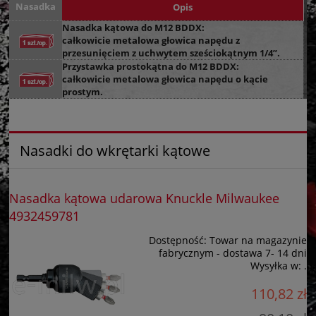
Nasadka
Opis
Nasadka kątowa do M12 BDDX:
całkowicie metalowa głowica napędu z
przesunięciem z uchwytem sześciokątnym 1/4”.
Przystawka prostokątna do M12 BDDX:
całkowicie metalowa głowica napędu o kącie
prostym.
Nasadki do wkrętarki kątowe
Nasadka kątowa udarowa Knuckle Milwaukee
4932459781
Dostępność:
Towar na magazynie
fabrycznym - dostawa 7- 14 dni
Wysyłka w:
.
110,82 zł