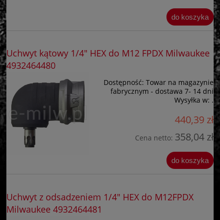
do koszyka
Uchwyt kątowy 1/4" HEX do M12 FPDX Milwaukee
4932464480
Dostępność:
Towar na magazynie
fabrycznym - dostawa 7- 14 dni
Wysyłka w:
.
440,39 zł
358,04 zł
Cena netto:
do koszyka
Uchwyt z odsadzeniem 1/4" HEX do M12FPDX
Milwaukee 4932464481