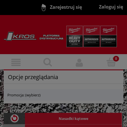
Zaloguj się
Zarejestruj się
Opcje przeglądania
Promocja: (wybierz)
Nasadki kątowe