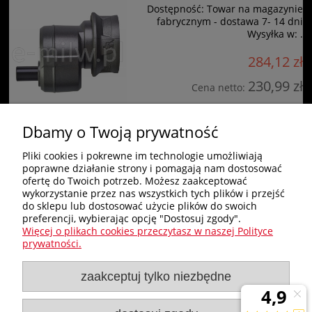
Dostępność:
Towar na magazynie
fabrycznym - dostawa 7- 14 dni
Wysyłka w:
.
284,12 zł
230,99 zł
Cena netto:
do koszyka
Dbamy o Twoją prywatność
Pliki cookies i pokrewne im technologie umożliwiają
poprawne działanie strony i pomagają nam dostosować
Zakupy
ofertę do Twoich potrzeb. Możesz zaakceptować
wykorzystanie przez nas wszystkich tych plików i przejść
do sklepu lub dostosować użycie plików do swoich
Pomoc
preferencji, wybierając opcję "Dostosuj zgody".
Więcej o plikach cookies przeczytasz w naszej Polityce
Nagłówek
prywatności.
zaakceptuj tylko niezbędne
Moje konto