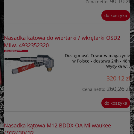
90,10 zł
Cena netto:
do koszyka
Nasadka kątowa do wiertarki / wkrętarki OSD2
Milw. 4932352320
Dostępność:
Towar w magazynie
w Polsce - dostawa 24h - 48h
Wysyłka w:
.
320,12 zł
260,26 zł
Cena netto:
do koszyka
Nasadka kątowa M12 BDDX-OA Milwaukee
4932430432